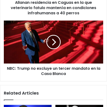
Allanan residencia en Caguas en la que
mantenía
en
veterinario fatulo mantenía en condiciones
condiciones
infrahumanas a 40 perros
infrahumanas
a
NBC:
40
Trump
perros
no
excluye
un
tercer
mandato
en
la
NBC: Trump no excluye un tercer mandato en la
Casa
Blanca
Casa Blanca
Related Articles