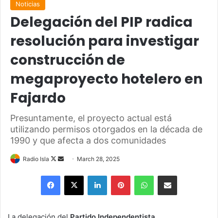
Noticias
Delegación del PIP radica
resolución para investigar
construcción de
megaproyecto hotelero en
Fajardo
Presuntamente, el proyecto actual está
utilizando permisos otorgados en la década de
1990 y que afecta a dos comunidades
Follow
Send
Radio Isla
March 28, 2025
on
an
Facebook
X
LinkedIn
Pinterest
WhatsApp
Share via Email
X
email
La delegación del
Partido Independentista