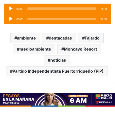
Audio
00:00
00:00
Player
Audio
00:00
00:00
Player
ambiente
destacadas
Fajardo
medioambiente
Moncayo Resort
noticias
Partido Independentista Puertorriqueño (PIP)