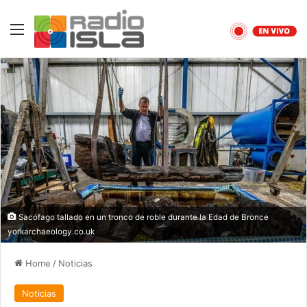
Menu
Sacófago tallado en un tronco de roble durante la Edad de Bronce
yorkarchaeology.co.uk
Home
/
Noticias
Noticias