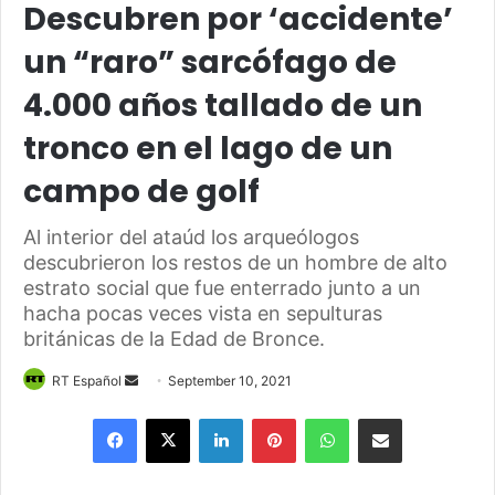
Descubren por ‘accidente’
un “raro” sarcófago de
4.000 años tallado de un
tronco en el lago de un
campo de golf
Al interior del ataúd los arqueólogos
descubrieron los restos de un hombre de alto
estrato social que fue enterrado junto a un
hacha pocas veces vista en sepulturas
británicas de la Edad de Bronce.
Send
RT Español
September 10, 2021
an
Facebook
X
LinkedIn
Pinterest
WhatsApp
Share via Email
email