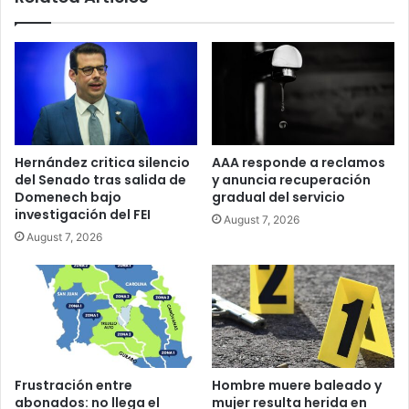
San
Juan
Hernández critica silencio
AAA responde a reclamos
del Senado tras salida de
y anuncia recuperación
Domenech bajo
gradual del servicio
investigación del FEI
August 7, 2026
August 7, 2026
Frustración entre
Hombre muere baleado y
abonados: no llega el
mujer resulta herida en