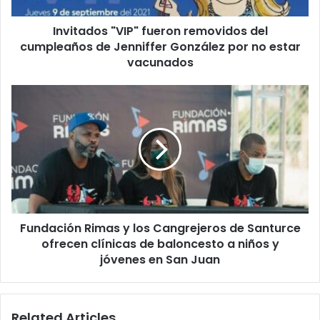
González
Invitados "VIP" fueron removidos del
por
no
cumpleaños de Jenniffer González por no estar
estar
vacunados
vacunados
Fundación
Rimas
y
los
Cangrejeros
de
Santurce
ofrecen
clínicas
Fundación Rimas y los Cangrejeros de Santurce
de
baloncesto
ofrecen clínicas de baloncesto a niños y
a
jóvenes en San Juan
niños
y
jóvenes
Related Articles
en