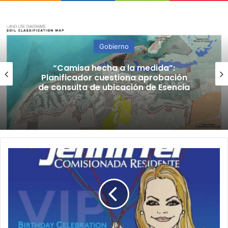
Gobierno
“Camisa hecha a la medida”:
Planificador cuestiona aprobación
de consulta de ubicación de Esencia
Invitados
"VIP"
fueron
removidos
del
cumpleaños
de
Jenniffer