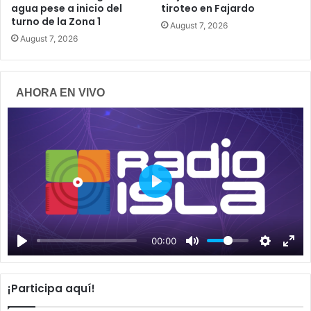
agua pese a inicio del
tiroteo en Fajardo
turno de la Zona 1
August 7, 2026
August 7, 2026
AHORA EN VIVO
P
l
a
00:00
y
¡Participa aquí!