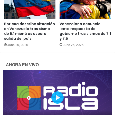
Boricua describe situación
Venezolano denuncia
en Venezuela tras sismo
lenta respuesta del
de 5.1 mientras espera
gobierno tras sismos de 7.1
salida del país
y 7.5
June 29, 2026
June 26, 2026
AHORA EN VIVO
P
l
a