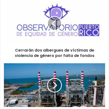
Cerrarán
dos
albergues
de
víctimas
de
violencia
de
género
Cerrarán dos albergues de víctimas de
por
falta
violencia de género por falta de fondos
de
fondos
AEE
confirma
salida
de
servicio
de
unidades
de
Costa