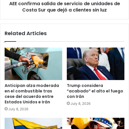
AEE confirma salida de servicio de unidades de
Sur
que
Costa Sur que dejó a clientes sin luz
dejó
a
clientes
Related Articles
sin
luz
Anticipan alza moderada
Trump considera
en el combustible tras
“acabado” el alto el fuego
cese del acuerdo entre
con Irán
Estados Unidos e Irán
July 8, 2026
July 8, 2026