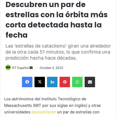
Descubren un par de
estrellas con la órbita más
corta detectada hasta la
fecha
Las 'estrellas de cataclismo' giran una alrededor
de la otra cada 51 minutos, lo que confirma una
predicción hecha hace décadas.
Send
RT Español
October 5, 2022
an
Facebook
X
LinkedIn
Pinterest
WhatsApp
Share via Email
email
Los astrónomos del Instituto Tecnológico de
Massachusetts (MIT por sus siglas en inglés) y otras
universidades
descubrieron
un par de estrellas con