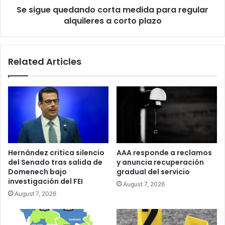
Se sigue quedando corta medida para regular
corto
plazo
alquileres a corto plazo
Related Articles
Hernández critica silencio
AAA responde a reclamos
del Senado tras salida de
y anuncia recuperación
Domenech bajo
gradual del servicio
investigación del FEI
August 7, 2026
August 7, 2026