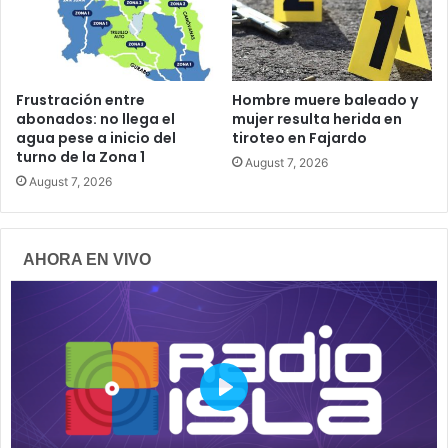
Frustración entre
Hombre muere baleado y
abonados: no llega el
mujer resulta herida en
agua pese a inicio del
tiroteo en Fajardo
turno de la Zona 1
August 7, 2026
August 7, 2026
AHORA EN VIVO
P
l