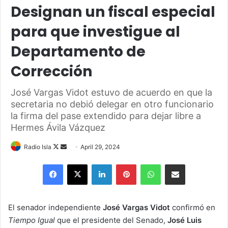
Designan un fiscal especial
para que investigue al
Departamento de
Corrección
José Vargas Vidot estuvo de acuerdo en que la
secretaria no debió delegar en otro funcionario
la firma del pase extendido para dejar libre a
Hermes Ávila Vázquez
Follow
Send
Radio Isla
April 29, 2024
on
an
Facebook
X
LinkedIn
Pinterest
WhatsApp
Share via Email
X
email
El senador independiente
José Vargas Vidot
confirmó en
Tiempo Igual
que el presidente del Senado,
José Luis