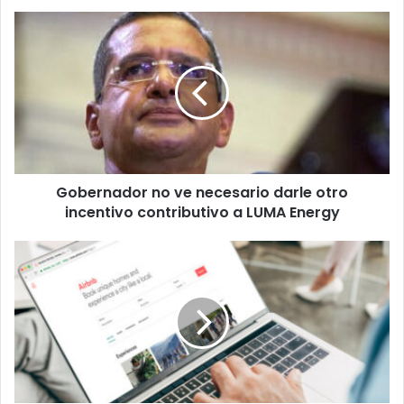
Gobernador
no
ve
necesario
darle
otro
incentivo
contributivo
a
Gobernador no ve necesario darle otro
LUMA
Energy
incentivo contributivo a LUMA Energy
Se
sigue
quedando
corta
medida
para
regular
alquileres
a