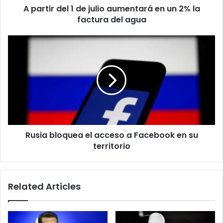
A partir del 1 de julio aumentará en un 2% la
2%
la
factura del agua
factura
del
Rusia
agua
bloquea
el
acceso
a
Facebook
en
su
territorio
Rusia bloquea el acceso a Facebook en su
territorio
Related Articles