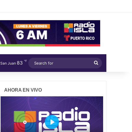
℉
83
Search
San Juan
for
AHORA EN VIVO
P