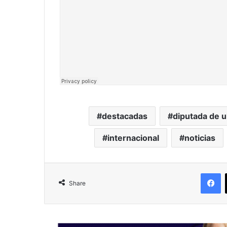
destacadas
diputada de u
internacional
noticias
F
Share