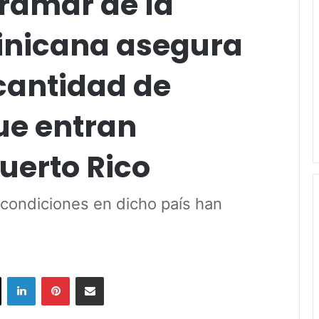
tramar de la
inicana asegura
cantidad de
ue entran
uerto Rico
 condiciones en dicho país han
ok
X
LinkedIn
Pinterest
Share via Email