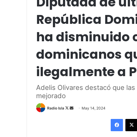
Diputada de ul
República Dom
ha disminuido 
dominicanos q
ilegalmente a P
Adelis Olivares destacó que las
mejorado
Follow
Send
Radio Isla
May 14, 2024
on
an
Facebo
X
email