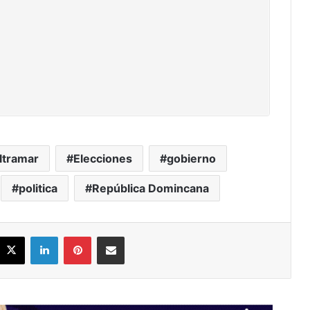
ltramar
Elecciones
gobierno
politica
República Domincana
acebook
X
LinkedIn
Pinterest
Share via Email