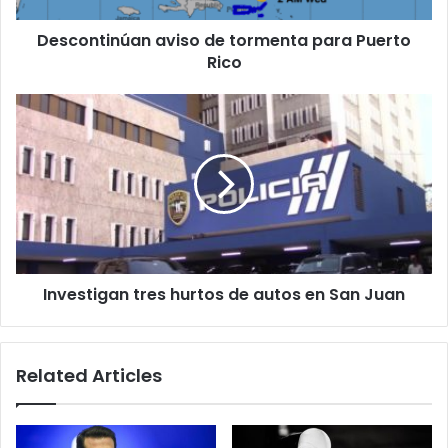
Descontinúan aviso de tormenta para Puerto
Rico
Investigan
tres
hurtos
de
autos
en
San
Juan
Investigan tres hurtos de autos en San Juan
Related Articles