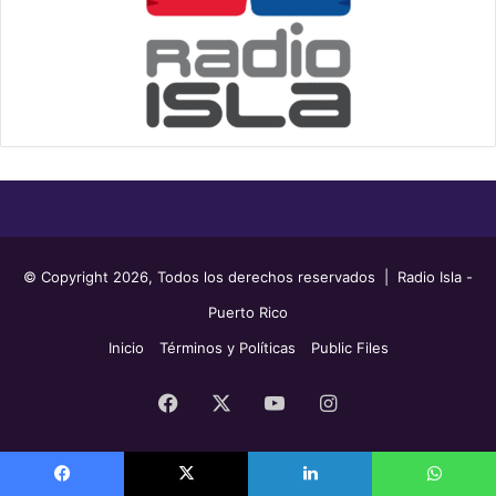
© Copyright 2026, Todos los derechos reservados | Radio Isla -
Puerto Rico
Inicio
Términos y Políticas
Public Files
Facebook
X
YouTube
Instagram
Facebook
X
LinkedIn
WhatsApp