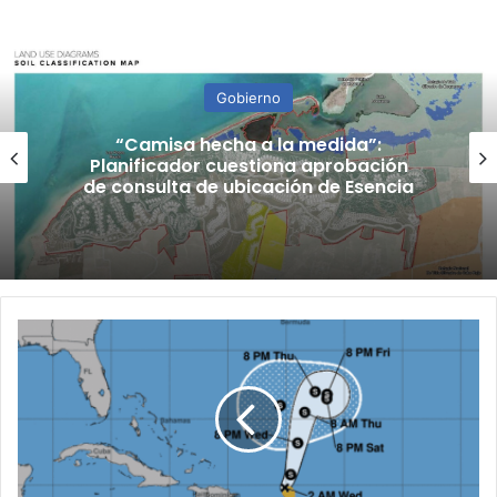
Gobierno
“Camisa hecha a la medida”:
Planificador cuestiona aprobación
de consulta de ubicación de Esencia
Descontinúan
aviso
de
tormenta
para
Puerto
Rico