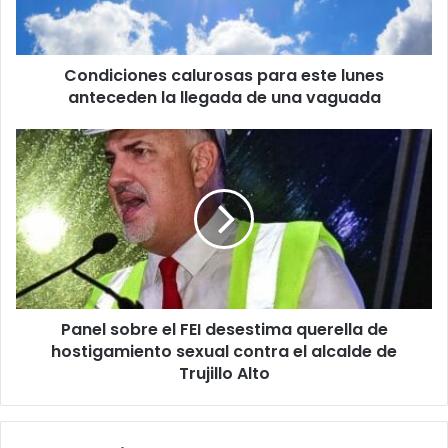
la
llegada
de
Condiciones calurosas para este lunes
una
vaguada
anteceden la llegada de una vaguada
Panel
sobre
el
FEI
desestima
querella
de
hostigamiento
sexual
Panel sobre el FEI desestima querella de
contra
el
hostigamiento sexual contra el alcalde de
alcalde
Trujillo Alto
de
Trujillo
Alto