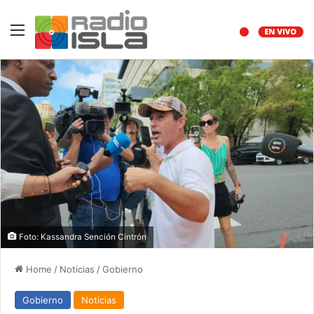
Menu
Foto: Kassandra Sención Cintrón
Home
/
Noticias
/
Gobierno
Gobierno
Noticias