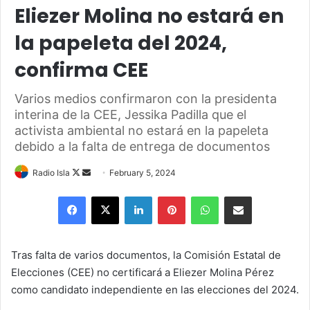
Eliezer Molina no estará en
la papeleta del 2024,
confirma CEE
Varios medios confirmaron con la presidenta
interina de la CEE, Jessika Padilla que el
activista ambiental no estará en la papeleta
debido a la falta de entrega de documentos
Follow
Send
Radio Isla
February 5, 2024
on
an
Facebook
X
LinkedIn
Pinterest
WhatsApp
Share via Email
X
email
Tras falta de varios documentos, la Comisión Estatal de
Elecciones (CEE) no certificará a Eliezer Molina Pérez
como candidato independiente en las elecciones del 2024.