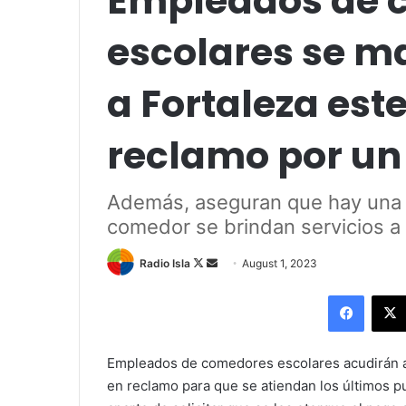
Empleados de 
escolares se ma
a Fortaleza est
reclamo por un
Además, aseguran que hay una f
comedor se brindan servicios a
Follow
Send
Radio Isla
August 1, 2023
on
an
Facebo
X
email
Empleados de comedores escolares acudirán a 
en reclamo para que se atiendan los últimos pu