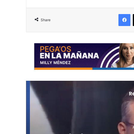
F
Share
R
Au