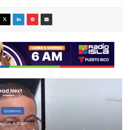
acebook
X
LinkedIn
Pinterest
Share via Email
ead Next
Gobierno
gust 5, 2026