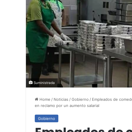
Suministrada
Home
/
Noticias
/
Gobierno
/
Empleados de comedor
en reclamo por un aumento salarial
Gobierno