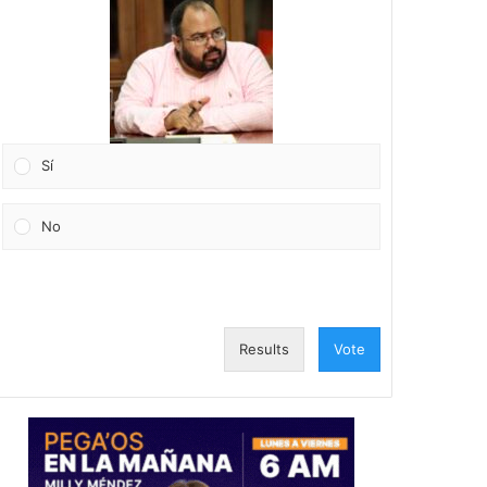
Sí
No
Results
Vote