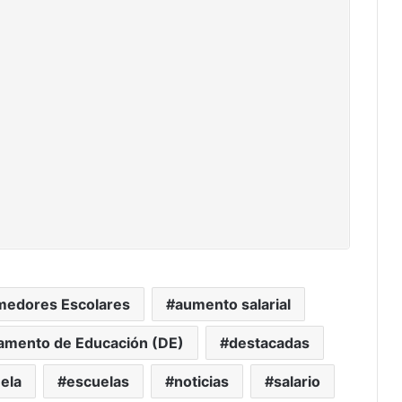
medores Escolares
aumento salarial
amento de Educación (DE)
destacadas
ela
escuelas
noticias
salario