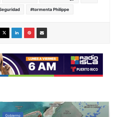
Seguridad
tormenta Philippe
acebook
X
LinkedIn
Pinterest
Share via Email
ead Next
Gobierno