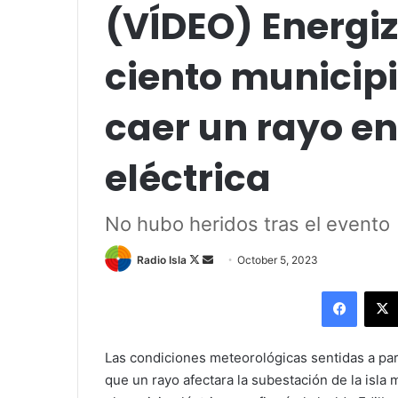
(VÍDEO) Energiz
ciento municipi
caer un rayo e
eléctrica
No hubo heridos tras el evento
Follow
Send
Radio Isla
October 5, 2023
on
an
Facebo
X
email
Las condiciones meteorológicas sentidas a par
que un rayo afectara la subestación de la isla 