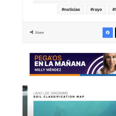
noticias
rayo
F
Share
R