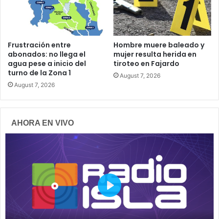
Frustración entre
Hombre muere baleado y
abonados: no llega el
mujer resulta herida en
agua pese a inicio del
tiroteo en Fajardo
turno de la Zona 1
August 7, 2026
August 7, 2026
AHORA EN VIVO
P
l
a