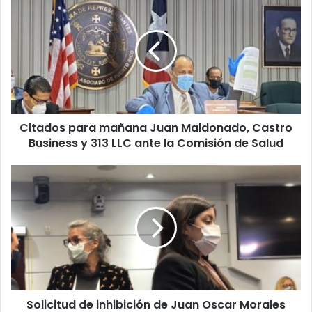
para
mañana
Juan
Maldonado,
Castro
Business
y
313
Citados para mañana Juan Maldonado, Castro
LLC
ante
Business y 313 LLC ante la Comisión de Salud
la
Comisión
Solicitud
de
de
Salud
inhibición
de
Juan
Oscar
Morales
fue
porque
Solicitud de inhibición de Juan Oscar Morales
pedía