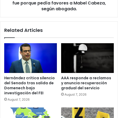
favores
fue porque pedía favores a Mabel Cabeza,
a
según abogada.
Mabel
Cabeza,
según
Related Articles
abogada.
Hernández critica silencio
AAA responde a reclamos
del Senado tras salida de
y anuncia recuperación
Domenech bajo
gradual del servicio
investigación del FEI
August 7, 2026
August 7, 2026