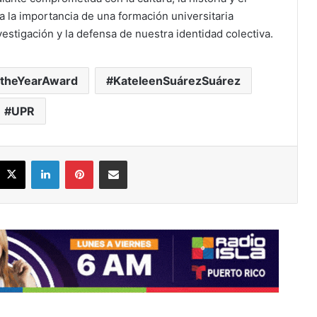
 la importancia de una formación universitaria
investigación y la defensa de nuestra identidad colectiva.
ftheYearAward
KateleenSuárezSuárez
UPR
acebook
X
LinkedIn
Pinterest
Share via Email