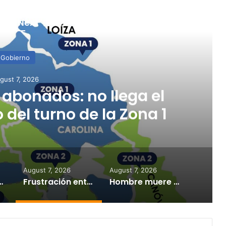
ead Next
Seguridad
gust 7, 2026
eado y mujer resulta
roteo en Fajardo
August 7, 2026
August 7, 2026
cia recuperación gradual del servicio
Frustración entre abonados: no llega el agua pese a inicio del turno de la Zona 1
Hombre muere baleado y mujer resulta herida en tiroteo en Fajardo