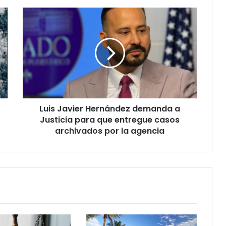
Luis
Javier
Hernández
demanda
a
Justicia
para
que
entregue
Luis Javier Hernández demanda a
casos
archivados
Justicia para que entregue casos
por
archivados por la agencia
la
agencia