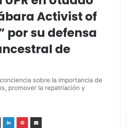
a UPR en Utuado
ábara Activist of
” por su defensa
ancestral de
 conciencia sobre la importancia de
os, promover la repatriación y
ok
X
LinkedIn
Pinterest
Share via Email