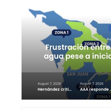
R
Au
Hombre muere bal
herida en ti
August 7, 2026
August 7, 2026
Hernández critica silencio del Senado tras salida de Domenech bajo investigación del FEI
AAA responde a reclamos y anun