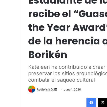
Estudiante de l
recibe el “Guas
the Year Award
de la herencia 
Borikén
Kateleen ha contribuido a crear
preservar los sitios arqueológic
combatir el saqueo cultural
Follow
Send
Radio Isla
June 1, 2026
on
an
Facebo
X
email