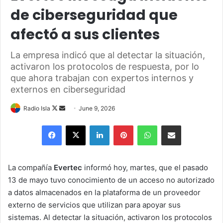
de ciberseguridad que
afectó a sus clientes
La empresa indicó que al detectar la situación,
activaron los protocolos de respuesta, por lo
que ahora trabajan con expertos internos y
externos en ciberseguridad
Follow
Send
Radio Isla
June 9, 2026
on
an
Facebook
X
LinkedIn
Pinterest
WhatsApp
Share via Email
X
email
La compañía
Evertec
informó hoy, martes, que el pasado
13 de mayo tuvo conocimiento de un acceso no autorizado
a datos almacenados en la plataforma de un proveedor
externo de servicios que utilizan para apoyar sus
sistemas. Al detectar la situación, activaron los protocolos