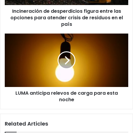
atender
Incineración de desperdicios figura entre las
crisis
de
opciones para atender crisis de residuos en el
residuos
país
en
el
LUMA
país
anticipa
relevos
de
carga
para
esta
noche
LUMA anticipa relevos de carga para esta
noche
Related Articles