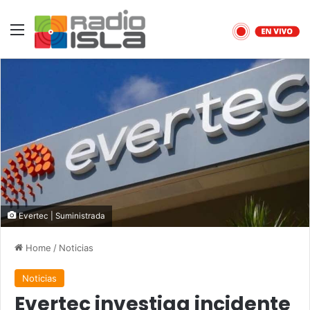
Menu
Evertec | Suministrada
Home
/
Noticias
Noticias
Evertec investiga incidente