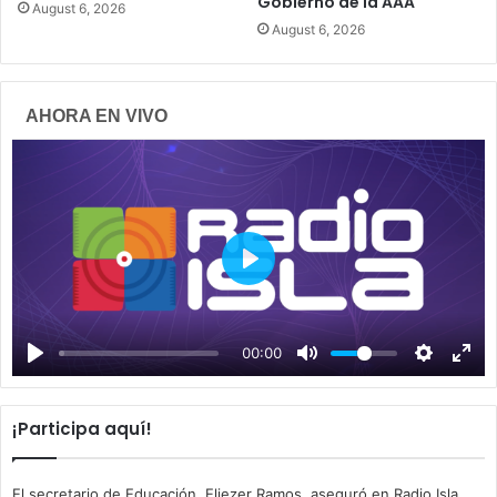
Gobierno de la AAA
August 6, 2026
August 6, 2026
AHORA EN VIVO
P
l
a
00:00
y
¡Participa aquí!
El secretario de Educación, Eliezer Ramos, aseguró en Radio Isla