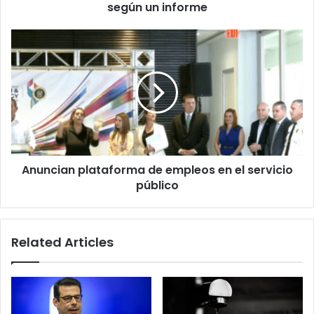
masacre
según un informe
de
la
Anuncian
escuela
plataforma
de
de
primaria
empleos
de
en
Uvalde,
el
según
servicio
un
público
informe
Anuncian plataforma de empleos en el servicio
público
Related Articles