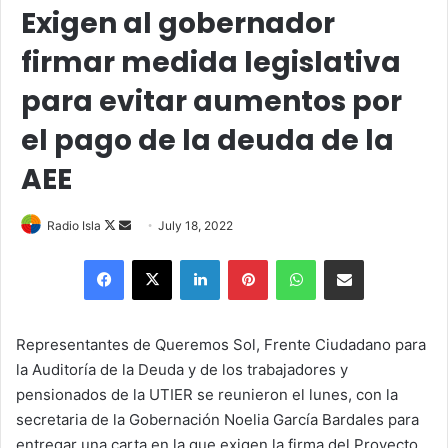
Exigen al gobernador
firmar medida legislativa
para evitar aumentos por
el pago de la deuda de la
AEE
Follow
Send
Radio Isla
July 18, 2022
on
an
Facebook
X
LinkedIn
Pinterest
WhatsApp
Share via Email
X
email
Representantes de Queremos Sol, Frente Ciudadano para
la Auditoría de la Deuda y de los trabajadores y
pensionados de la UTIER se reunieron el lunes, con la
secretaria de la Gobernación Noelia García Bardales para
entregar una carta en la que exigen la firma del Proyecto