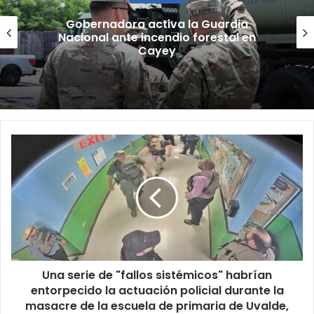
“Camisa hecha a la medida”:
Planificador cuestiona aprobación
de consulta de ubicación de Esencia
Una
serie
de
"fallos
sistémicos"
habrían
entorpecido
la
actuación
Una serie de "fallos sistémicos" habrían
policial
durante
entorpecido la actuación policial durante la
la
masacre de la escuela de primaria de Uvalde,