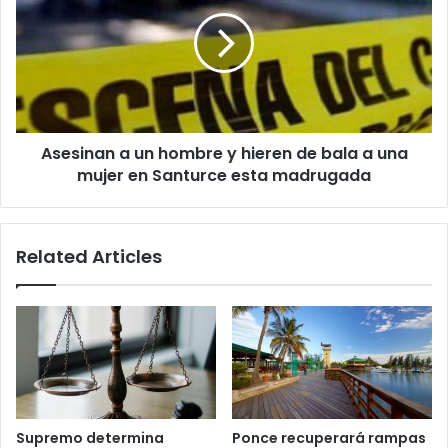
un
hombre
y
hieren
de
bala
a
Asesinan a un hombre y hieren de bala a una
una
mujer
mujer en Santurce esta madrugada
en
Santurce
esta
Related Articles
madrugada
Supremo determina
Ponce recuperará rampas