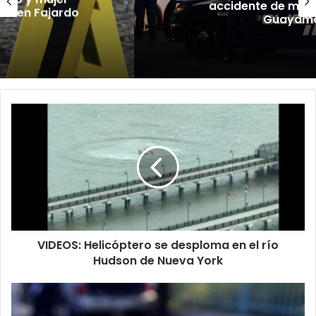
accidente de motocicleta en
Guayama
VIDEOS:
Helicóptero
se
desploma
en
el
río
Hudson
de
VIDEOS: Helicóptero se desploma en el río
Nueva
York
Hudson de Nueva York
Asesinan
a