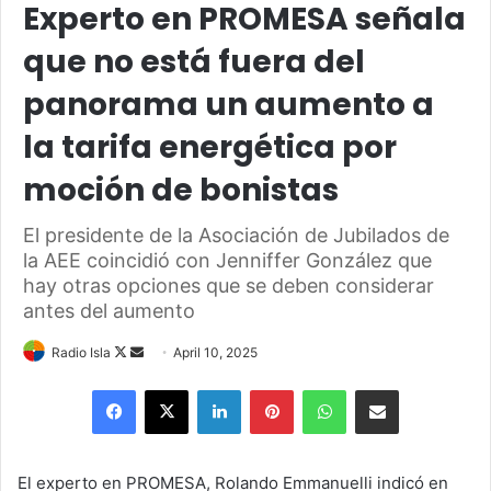
Experto en PROMESA señala
que no está fuera del
panorama un aumento a
la tarifa energética por
moción de bonistas
El presidente de la Asociación de Jubilados de
la AEE coincidió con Jenniffer González que
hay otras opciones que se deben considerar
antes del aumento
Follow
Send
Radio Isla
April 10, 2025
on
an
Facebook
X
LinkedIn
Pinterest
WhatsApp
Share via Email
X
email
El experto en PROMESA, Rolando Emmanuelli indicó en