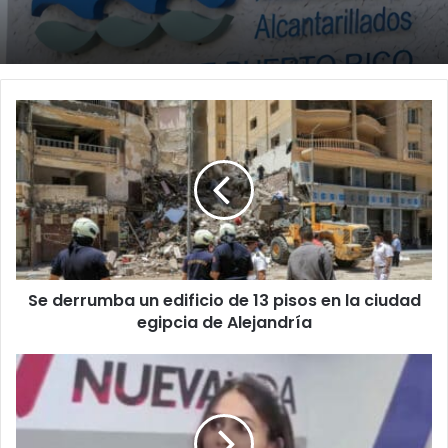
Se
derrumba
un
edificio
de
13
pisos
en
la
Se derrumba un edificio de 13 pisos en la ciudad
ciudad
egipcia
egipcia de Alejandría
de
Alejandría
Destituyen
a
Elizabeth
Torres
como