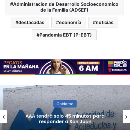
Administracion de Desarrollo Socioeconomico
de la Familia (ADSEF)
destacadas
economía
noticias
Pandemia EBT (P-EBT)
Noticias
(VIDEOS) Severas afectaciones
materiales tras fuerte sismo en
Colombia