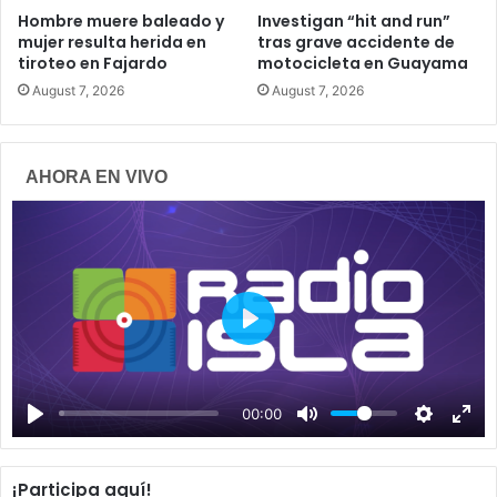
Hombre muere baleado y
Investigan “hit and run”
mujer resulta herida en
tras grave accidente de
tiroteo en Fajardo
motocicleta en Guayama
August 7, 2026
August 7, 2026
AHORA EN VIVO
P
l
a
00:00
y
¡Participa aquí!