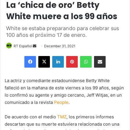
La ‘chica de oro’ Betty
White muere a los 99 años
White se estaba preparando para celebrar sus
100 años el próximo 17 de enero.
Send
RT Español
December 31, 2021
an
Facebook
X
LinkedIn
Pinterest
WhatsApp
Share via Email
email
La actriz y comediante estadounidense Betty White
falleció en la mañana de este viernes a los 99 años, según
lo confirmó su agente y amigo cercano, Jeff Witjas, en un
comunicado a la revista
People
.
De acuerdo con el medio
TMZ
, los primeros informes
descartan que su muerte estuviera relacionada con una