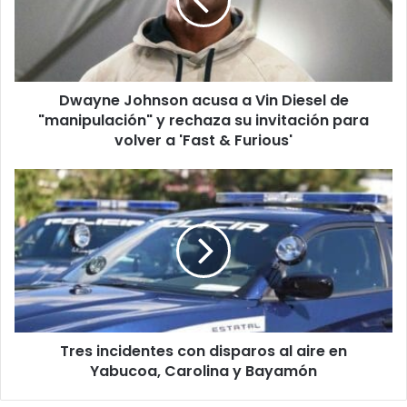
Vin
Diesel
de
"manipulación"
y
Dwayne Johnson acusa a Vin Diesel de
rechaza
su
"manipulación" y rechaza su invitación para
invitación
volver a 'Fast & Furious'
para
volver
Tres
a
incidentes
'Fast
con
&
disparos
Furious'
al
aire
en
Yabucoa,
Carolina
Tres incidentes con disparos al aire en
y
Bayamón
Yabucoa, Carolina y Bayamón