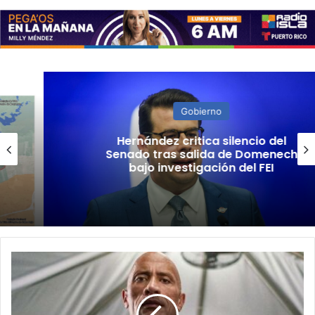
Gobierno
Hernández critica silencio del
Senado tras salida de Domenech
bajo investigación del FEI
Dwayne
Johnson
acusa
a