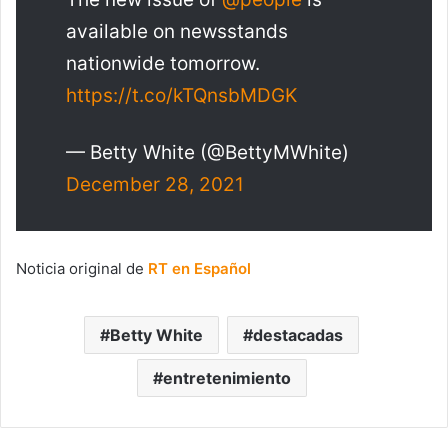
available on newsstands
nationwide tomorrow.
https://t.co/kTQnsbMDGK
— Betty White (@BettyMWhite)
December 28, 2021
Noticia original de
RT en Español
Betty White
destacadas
entretenimiento