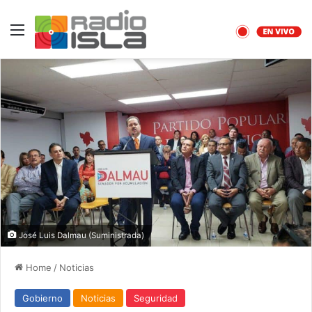
Menu
José Luis Dalmau (Suministrada)
Home
/
Noticias
Gobierno
Noticias
Seguridad