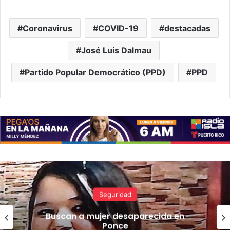
Coronavirus
COVID-19
destacadas
José Luis Dalmau
Partido Popular Democrático (PPD)
PPD
Noticias
Colegio de Cirujanos Dentistas
amplía el alcance del Mes de la
Salud Oral con iniciativas para