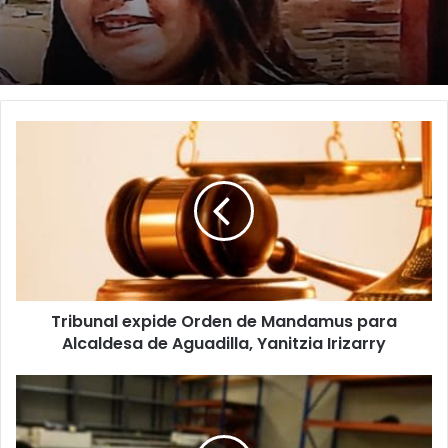
niños, familias, cuidadores y
adultos mayores
Tribunal
expide
Orden
de
Mandamus
para
Alcaldesa
de
Aguadilla,
Tribunal expide Orden de Mandamus para
Yanitzia
Irizarry
Alcaldesa de Aguadilla, Yanitzia Irizarry
Esperan
terminar
escrutinio
general