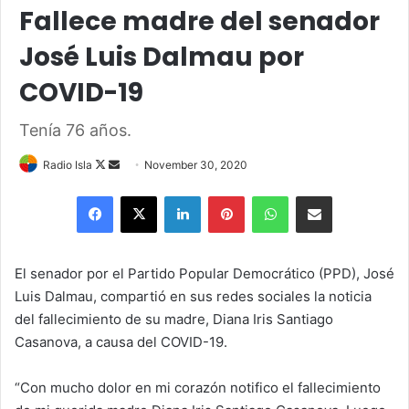
Fallece madre del senador
José Luis Dalmau por
COVID-19
Tenía 76 años.
Follow
Send
Radio Isla
November 30, 2020
on
an
Facebook
X
LinkedIn
Pinterest
WhatsApp
Share via Email
X
email
El senador por el Partido Popular Democrático (PPD), José
Luis Dalmau, compartió en sus redes sociales la noticia
del fallecimiento de su madre, Diana Iris Santiago
Casanova, a causa del COVID-19.
“Con mucho dolor en mi corazón notifico el fallecimiento