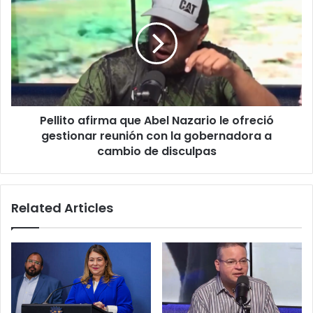
afirma
que
Abel
Nazario
le
ofreció
gestionar
reunión
Pellito afirma que Abel Nazario le ofreció
con
la
gestionar reunión con la gobernadora a
gobernadora
cambio de disculpas
a
cambio
de
Related Articles
disculpas