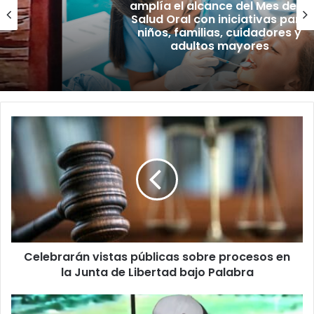
amplía el alcance del Mes de la
Salud Oral con iniciativas para
niños, familias, cuidadores y
adultos mayores
Celebrarán
vistas
públicas
sobre
procesos
en
la
Junta
de
Celebrarán vistas públicas sobre procesos en
Libertad
bajo
la Junta de Libertad bajo Palabra
Palabra
Pellito