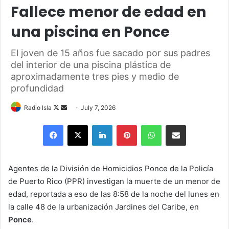
Fallece menor de edad en
una piscina en Ponce
El joven de 15 años fue sacado por sus padres
del interior de una piscina plástica de
aproximadamente tres pies y medio de
profundidad
Follow
Send
Radio Isla
July 7, 2026
on
an
Facebook
X
LinkedIn
Pinterest
WhatsApp
Share via Email
X
email
Agentes de la División de Homicidios Ponce de la Policía
de Puerto Rico (PPR) investigan la muerte de un menor de
edad, reportada a eso de las 8:58 de la noche del lunes en
la calle 48 de la urbanización Jardines del Caribe, en
Ponce
.