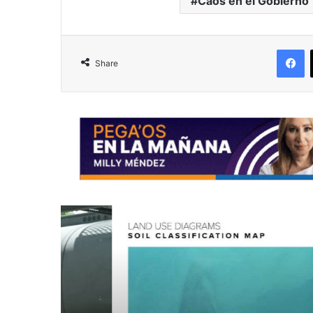
Caos en el Gobierno
F
Share
R