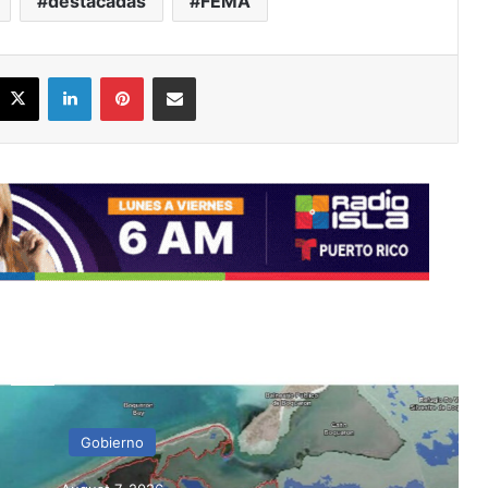
destacadas
FEMA
acebook
X
LinkedIn
Pinterest
Share via Email
ead Next
Gobierno