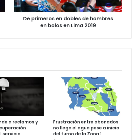
bolos
en
De primeros en dobles de hombres
Lima
2019
en bolos en Lima 2019
nde a reclamos y
Frustración entre abonados:
ecuperación
no llega el agua pese a inicio
l servicio
del turno de la Zona 1