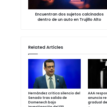
auto
en
Encuentran dos sujetos calcinados
Trujillo
Alto
dentro de un auto en Trujillo Alto
Related Articles
Hernández critica silencio del
AAA respo
Senado tras salida de
anuncia r
Domenech bajo
gradual de
investigación del FEI