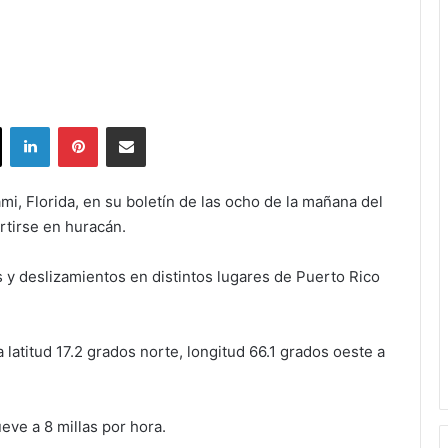
ok
X
LinkedIn
Pinterest
Share via Email
i, Florida, en su boletín de las ocho de la mañana del
rtirse en huracán.
 y deslizamientos en distintos lugares de Puerto Rico
 latitud 17.2 grados norte, longitud 66.1 grados oeste a
eve a 8 millas por hora.