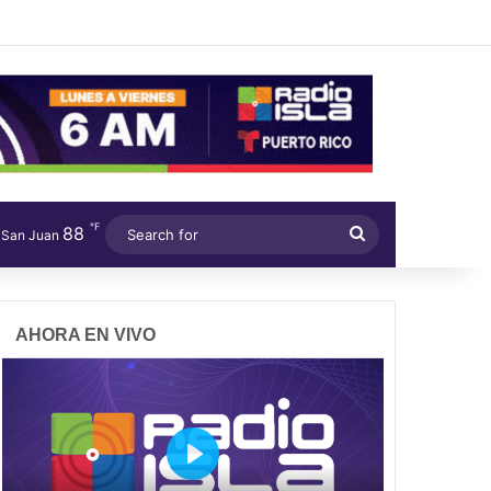
℉
88
Search
San Juan
for
AHORA EN VIVO
P