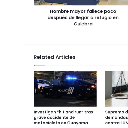
refugio
Hombre mayor fallece poco
en
Culebra
después de llegar a refugio en
Culebra
Related Articles
Investigan “hit and run” tras
Supremo d
grave accidente de
demandas 
motocicleta en Guayama
contra LU