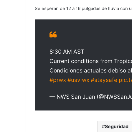
Se esperan de 12 a 16 pulgadas de lluvia con 
8:30 AM AST
Current conditions from Tropic
Condiciones actuales debiso a
#prwx
#usviwx
#staysafe
pic.
— NWS San Juan (@NWSSanJ
Seguridad