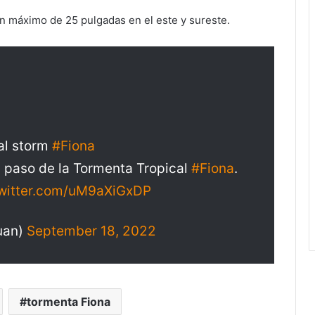
un máximo de 25 pulgadas en el este y sureste.
al storm
#Fiona
l paso de la Tormenta Tropical
#Fiona
.
twitter.com/uM9aXiGxDP
uan)
September 18, 2022
tormenta Fiona