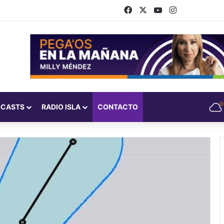
Facebook
X
YouTube
Instagram
DCASTS
RADIO ISLA
CONTACTO