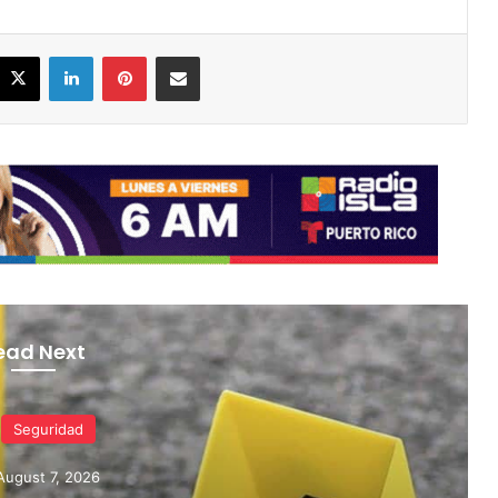
acebook
X
LinkedIn
Pinterest
Share via Email
ead Next
Seguridad
gust 7, 2026