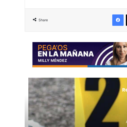
F
Share
R
Au