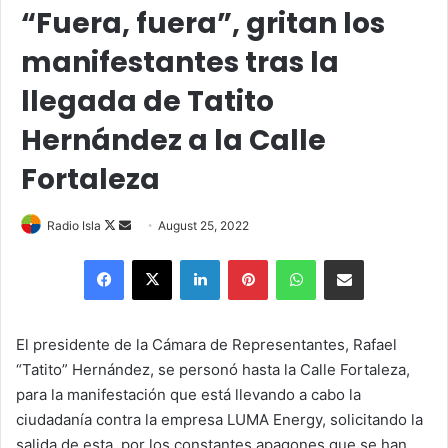
“Fuera, fuera”, gritan los
manifestantes tras la
llegada de Tatito
Hernández a la Calle
Fortaleza
Follow
Send
Radio Isla
August 25, 2022
on
an
Facebook
X
LinkedIn
Pinterest
WhatsApp
Share via Email
X
email
El presidente de la Cámara de Representantes, Rafael
“Tatito” Hernández, se personó hasta la Calle Fortaleza,
para la manifestación que está llevando a cabo la
ciudadanía contra la empresa LUMA Energy, solicitando la
salida de esta, por los constantes apagones que se han