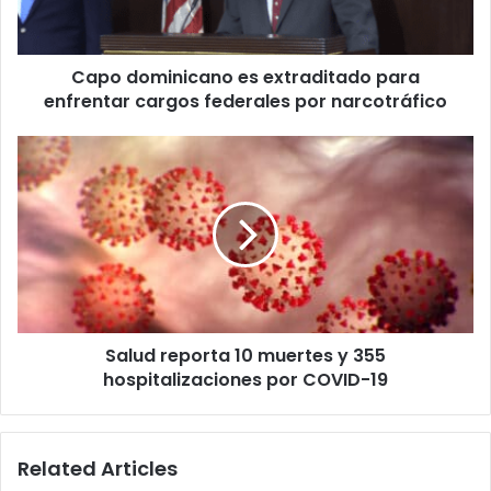
cargos
federales
por
Capo dominicano es extraditado para
narcotráfico
enfrentar cargos federales por narcotráfico
Salud
reporta
10
muertes
y
355
hospitalizaciones
por
COVID-
Salud reporta 10 muertes y 355
19
hospitalizaciones por COVID-19
Related Articles