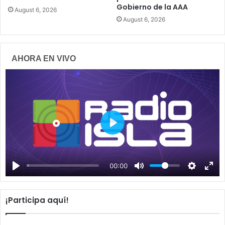
Gobierno de la AAA
August 6, 2026
August 6, 2026
AHORA EN VIVO
P
l
a
00:00
y
¡Participa aquí!