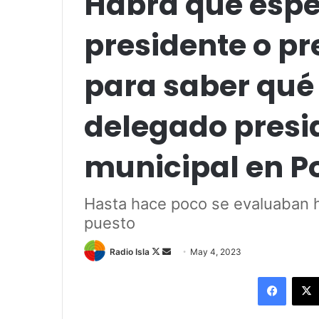
Habrá que espe
presidente o pr
para saber qué
delegado presi
municipal en P
Hasta hace poco se evaluaban h
puesto
Follow
Send
Radio Isla
May 4, 2023
on
an
Facebo
X
email