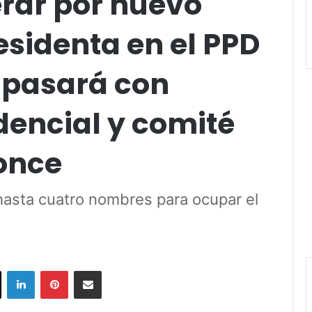
rar por nuevo
esidenta en el PPD
 pasará con
dencial y comité
once
asta cuatro nombres para ocupar el
ok
X
LinkedIn
Pinterest
Share via Email