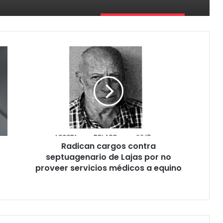
Radican
cargos
contra
septuagenario
de
Lajas
por
no
proveer
Radican cargos contra
servicios
médicos
septuagenario de Lajas por no
a
proveer servicios médicos a equino
equino