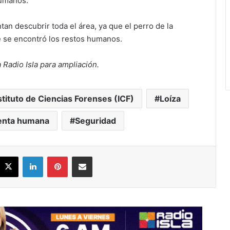
humanos.
an descubrir toda el área, ya que el perro de la
 se encontró los restos humanos.
a Radio Isla para ampliación.
stituto de Ciencias Forenses (ICF)
Loíza
nta humana
Seguridad
acebook
X
LinkedIn
Pinterest
Share via Email