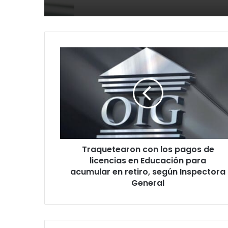
Traquetearon
con
los
pagos
de
licencias
en
Educación
para
Traquetearon con los pagos de
acumular
en
licencias en Educación para
retiro,
acumular en retiro, según Inspectora
según
General
Inspectora
General