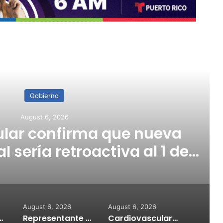
ead Next
Gobierno
gust 6, 2026
 confirma que nueva
ría retroactiva al 1 de
julio
August 6, 2026
August 6, 2026
reactivar excursiones a Cardona y Caja de Muerto
Representante Domingo Torres acudirá a los tribunales si la AAA persiste en ocultar información sobre crisis de agua
Cardiovascular confirma que nueva escala salarial sería retroactiva al 1 de julio