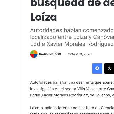
búsqueda de d
Loíza
Autoridades habían comenzado l
localizado entre Loíza y Canóva
Eddie Xavier Morales Rodríguez
Follow
Send
Radio Isla
October 3, 2023
on
an
Facebo
X
email
Autoridades hallaron una osamenta que aparen
investigación en el sector Villa Vaca, entre Ca
Eddie Xavier Morales Rodríguez, de 35 años, y
La antropóloga forense del Instituto de Cienci