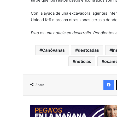
tarde que los restos óseos encontrados son 
Con la ayuda de una excavadora, agentes intent
Unidad K-9 marcaba otras zonas cerca a donde
Esto es una noticia en desarrollo. Pendientes 
Canóvanas
destcadas
In
noticias
osame
F
Share