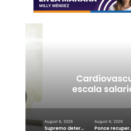
R
Au
a
Cardiovascular
escala salarial se
a
August 6, 2026
August 6, 2026
Supremo determina acoger demandas del Gobierno contra LUMA Energy
Ponce recuperará rampas marítimas para 