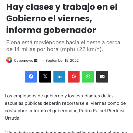
Hay clases y trabajo en el
Gobierno el viernes,
informa gobernador
Fiona está moviéndose hacia el oeste a cerca
de 14 millas por hora (mph) (22 km/h).
Send
Cybernews
September 15, 2022
an
Facebook
X
LinkedIn
Pinterest
WhatsApp
Share via Email
email
Los empleados de gobierno y los estudiantes de las
escuelas públicas deberán reportarse el viernes como de
costumbre, informó el gobernador, Pedro Rafael Pierluisi
Urrutia.
“He estado en constante comunicación con todo el equipo