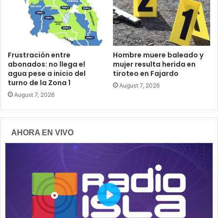
Frustración entre
Hombre muere baleado y
abonados: no llega el
mujer resulta herida en
agua pese a inicio del
tiroteo en Fajardo
turno de la Zona 1
August 7, 2026
August 7, 2026
AHORA EN VIVO
P
l