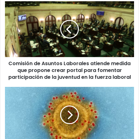
Comisión
de
Asuntos
Laborales
atiende
medida
que
propone
crear
Comisión de Asuntos Laborales atiende medida
portal
para
que propone crear portal para fomentar
fomentar
participación de la juventud en la fuerza laboral
participación
de
Salud
la
reporta
juventud
3
en
muertes
la
y
fuerza
263
laboral
hospitalizaciones
por