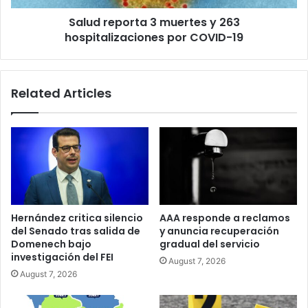
COVID-
Salud reporta 3 muertes y 263
19
hospitalizaciones por COVID-19
Related Articles
Hernández critica silencio
AAA responde a reclamos
del Senado tras salida de
y anuncia recuperación
Domenech bajo
gradual del servicio
investigación del FEI
August 7, 2026
August 7, 2026