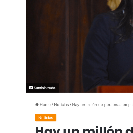
Suministrada.
Home
/
Noticias
/
Hay un millón de personas empl
Noticias
Hay un millón 