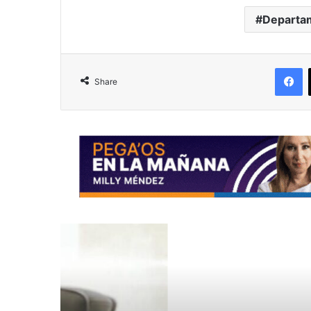
Departam
F
Share
R