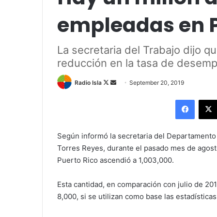
empleadas en P
La secretaria del Trabajo dijo qu
reducción en la tasa de desemp
Follow
Send
Radio Isla
September 20, 2019
on
an
Facebo
X
email
Según informó la secretaria del Departamento
Torres Reyes, durante el pasado mes de agos
Puerto Rico ascendió a 1,003,000.
Esta cantidad, en comparación con julio de 20
8,000, si se utilizan como base las estadística