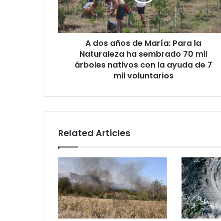
Para
la
Naturaleza
ha
A dos años de María: Para la
sembrado
70
Naturaleza ha sembrado 70 mil
mil
árboles nativos con la ayuda de 7
árboles
mil voluntarios
nativos
con
la
ayuda
de
Related Articles
7
mil
voluntarios