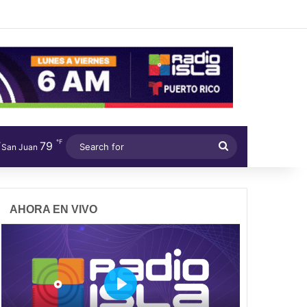
℉
79
Search
San Juan
for
AHORA EN VIVO
P