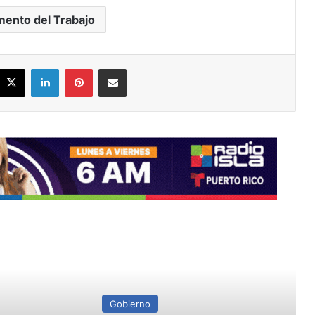
ento del Trabajo
acebook
X
LinkedIn
Pinterest
Share via Email
ead Next
Gobierno