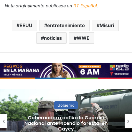
Nota originalmente publicada en
RT Español
.
EEUU
entretenimiento
Misuri
noticias
WWE
Gobierno
“Camisa hecha a la medida”:
Planificador cuestiona aprobación
de consulta de ubicación de Esencia