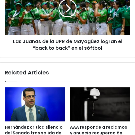
Policía
la
Municipal
UPR
de
de
Cabo
Mayagüez
Rojo
logran
el
Las Juanas de la UPR de Mayagüez logran el
“back
to
“back to back” en el sóftbol
back”
en
el
Related Articles
sóftbol
Hernández critica silencio
AAA responde a reclamos
del Senado tras salida de
y anuncia recuperación