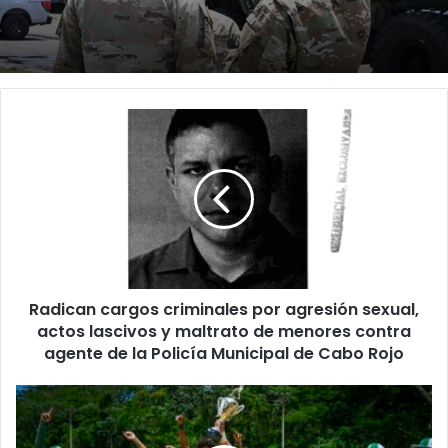
Radican
cargos
criminales
por
agresión
sexual,
actos
lascivos
y
Radican cargos criminales por agresión sexual,
maltrato
de
actos lascivos y maltrato de menores contra
menores
agente de la Policía Municipal de Cabo Rojo
contra
agente
Las
de
Juanas
la
de