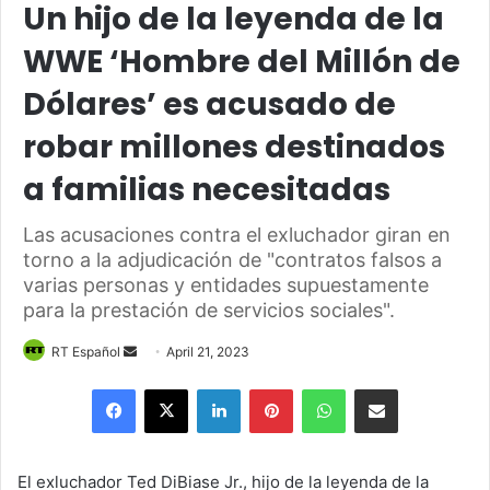
Un hijo de la leyenda de la
WWE ‘Hombre del Millón de
Dólares’ es acusado de
robar millones destinados
a familias necesitadas
Las acusaciones contra el exluchador giran en
torno a la adjudicación de "contratos falsos a
varias personas y entidades supuestamente
para la prestación de servicios sociales".
Send
RT Español
April 21, 2023
an
Facebook
X
LinkedIn
Pinterest
WhatsApp
Share via Email
email
El exluchador Ted DiBiase Jr., hijo de la leyenda de la