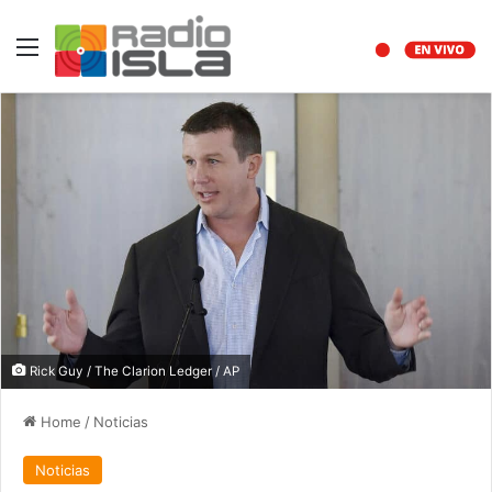
Menu
Rick Guy / The Clarion Ledger / AP
Home
/
Noticias
Noticias