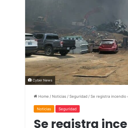
Cyber News
Home
/
Noticias
/
Seguridad
/
Se registra incendio 
Noticias
Seguridad
Se registra inc