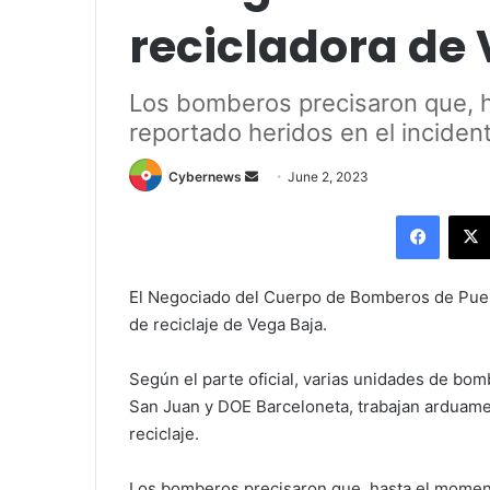
recicladora de
Los bomberos precisaron que, 
reportado heridos en el inciden
Send
Cybernews
June 2, 2023
an
Facebo
email
El Negociado del Cuerpo de Bomberos de Puert
de reciclaje de Vega Baja.
Según el parte oficial, varias unidades de bom
San Juan y DOE Barceloneta, trabajan arduamen
reciclaje.
Los bomberos precisaron que, hasta el moment