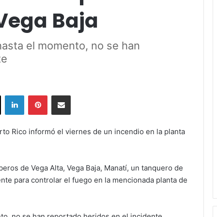
 Vega Baja
hasta el momento, no se han
te
ok
X
LinkedIn
Pinterest
Share via Email
o Rico informó el viernes de un incendio en la planta
beros de Vega Alta, Vega Baja, Manatí, un tanquero de
te para controlar el fuego en la mencionada planta de
o, no se han reportado heridos en el incidente.