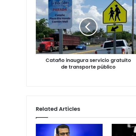
Cataño
inaugura
servicio
gratuito
de
transporte
público
Cataño inaugura servicio gratuito
de transporte público
Related Articles