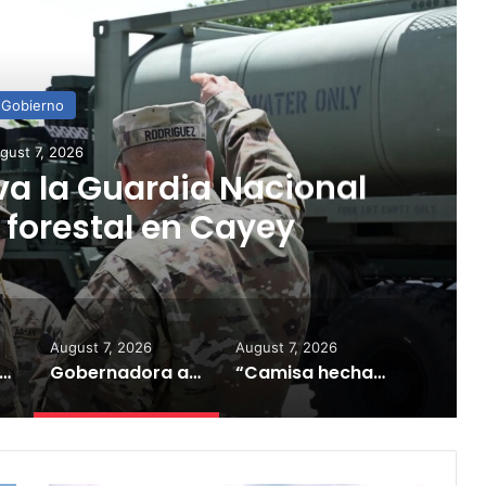
ead Next
Gobierno
gust 7, 2026
ha a la medida”:
stiona aprobación de
icación de Esencia
August 7, 2026
August 7, 2026
ela ya no parece tan atractiva”: alertan sobre impacto de la tecnología en los jóvenes
Gobernadora activa la Guardia Nacional ante incendio forestal en Cayey
“Camisa hecha a la medida”: Planificador cuestiona aprobación de consulta de ubicación de Esencia