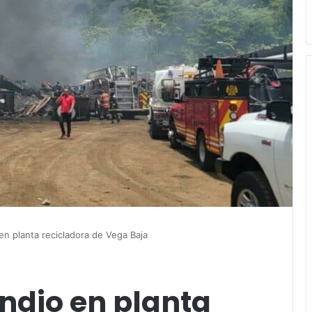
en planta recicladora de Vega Baja
endio en planta