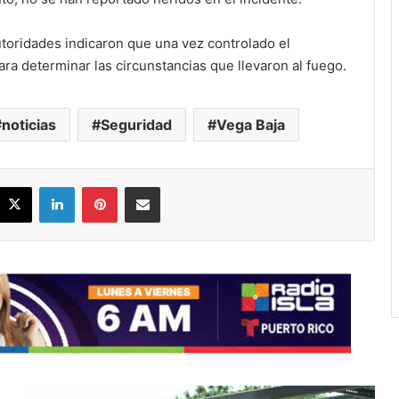
utoridades indicaron que una vez controlado el
ara determinar las circunstancias que llevaron al fuego.
noticias
Seguridad
Vega Baja
acebook
X
LinkedIn
Pinterest
Share via Email