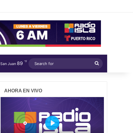
℉
89
Search
San Juan
for
AHORA EN VIVO
P