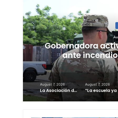
R
Au
l
“Camisa hec
Planificador cue
consulta de ub
August 7, 2026
August 7, 2026
La Asociación de Hospitales de Puerto Rico exhorta a los pacientes a continuar sus citas, tratamientos y servicios médicos según programados
“La escu