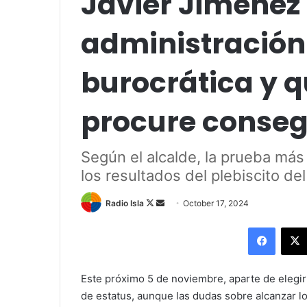
Javier Jiménez
administració
burocrática y 
procure conseg
Según el alcalde, la prueba más 
los resultados del plebiscito de
Follow
Send
Radio Isla
October 17, 2024
on
an
Facebo
X
email
Este próximo 5 de noviembre, aparte de elegir
de estatus, aunque las dudas sobre alcanzar lo 