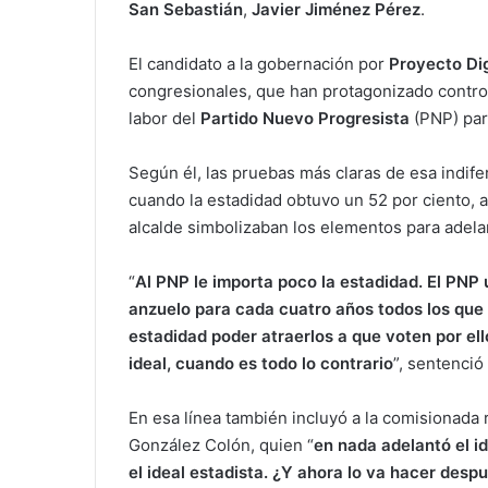
San Sebastián
,
Javier Jiménez Pérez
.
El candidato a la gobernación por
Proyecto Di
congresionales, que han protagonizado controve
labor del
Partido Nuevo Progresista
(PNP) par
Según él, las pruebas más claras de esa indifer
cuando la estadidad obtuvo un 52 por ciento, a
alcalde simbolizaban los elementos para adelan
“
Al PNP le importa poco la estadidad. El PNP
anzuelo para cada cuatro años todos los que 
estadidad poder atraerlos a que voten por ell
ideal, cuando es todo lo contrario
”, sentenció 
En esa línea también incluyó a la comisionada 
González Colón, quien “
en nada adelantó el i
el ideal estadista.
¿
Y ahora lo va hacer desp