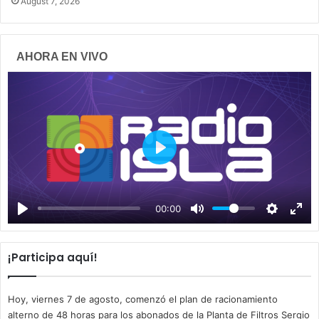
August 7, 2026
AHORA EN VIVO
P
l
a
00:00
y
¡Participa aquí!
Hoy, viernes 7 de agosto, comenzó el plan de racionamiento
alterno de 48 horas para los abonados de la Planta de Filtros Sergio