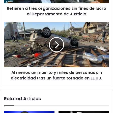
al
Refieren a tres organizaciones sin fines de lucro
Departamento
de
al Departamento de Justicia
Justicia
Al
menos
un
muerto
y
miles
de
personas
sin
Al menos un muerto y miles de personas sin
electricidad
tras
electricidad tras un fuerte tornado en EE.UU.
un
fuerte
tornado
Related Articles
en
EE.UU.