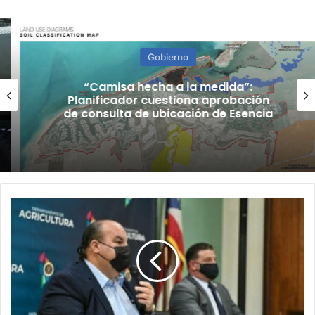
Gobierno
“Camisa hecha a la medida”:
Planificador cuestiona aprobación
de consulta de ubicación de Esencia
Refieren
a
tres
organizaciones
sin
fines
de
lucro