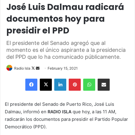
José Luis Dalmau radicará
documentos hoy para
presidir el PPD
El presidente del Senado agregó que al
momento es el único aspirante a la presidencia
del PPD que lo ha comunicado públicamente.
Follow
Send
Radio Isla
February 15, 2021
on
an
Facebook
X
LinkedIn
Pinterest
WhatsApp
Share via Email
X
email
El presidente del Senado de Puerto Rico, José Luis
Dalmau, informó en
que hoy, a las 11 AM,
RADIO ISLA
radicarán los documentos para presidir el Partido Popular
Democrático (PPD).