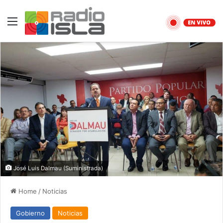
Menu
José Luis Dalmau (Suministrada)
Home
/
Noticias
Gobierno
Noticias