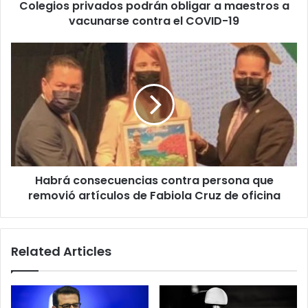
Colegios privados podrán obligar a maestros a
el
COVID-
vacunarse contra el COVID-19
19
Habrá
consecuencias
contra
persona
que
removió
artículos
de
Fabiola
Habrá consecuencias contra persona que
Cruz
de
removió artículos de Fabiola Cruz de oficina
oficina
Related Articles