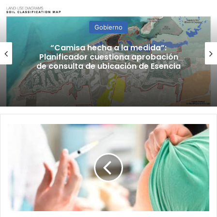
Gobierno
“Camisa hecha a la medida”:
Planificador cuestiona aprobación
de consulta de ubicación de Esencia
Colegios
privados
podrán
obligar
a
maestros
a
vacunarse
contra