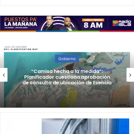
Gobierno
“Camisa hecha a la medida”:
Planificador cuestiona aprobación
de consulta de ubicación de Esencia
Secretario
del
DACO