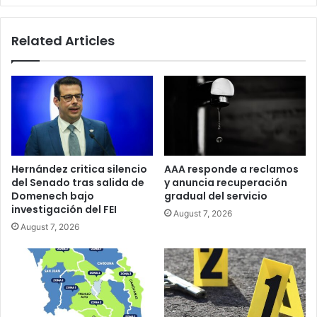
fotovoltaica
Related Articles
Hernández critica silencio
AAA responde a reclamos
del Senado tras salida de
y anuncia recuperación
Domenech bajo
gradual del servicio
investigación del FEI
August 7, 2026
August 7, 2026