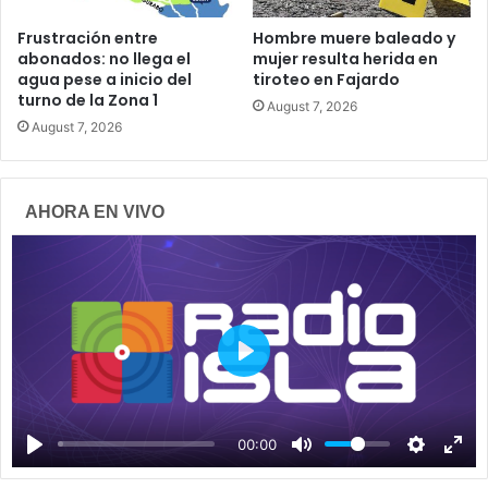
Frustración entre
Hombre muere baleado y
abonados: no llega el
mujer resulta herida en
agua pese a inicio del
tiroteo en Fajardo
turno de la Zona 1
August 7, 2026
August 7, 2026
AHORA EN VIVO
P
l
a
00:00
y