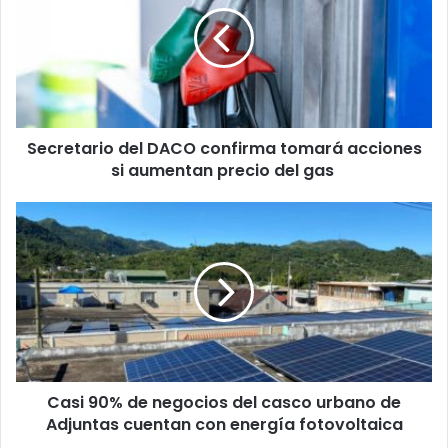
confirma
tomará
acciones
si
aumentan
precio
Secretario del DACO confirma tomará acciones
del
gas
si aumentan precio del gas
Casi
90%
de
negocios
del
casco
urbano
de
Adjuntas
Casi 90% de negocios del casco urbano de
cuentan
con
Adjuntas cuentan con energía fotovoltaica
energía