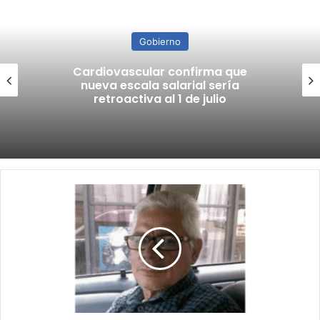
Gobierno
Cardiovascular confirma que
nueva escala salarial sería
retroactiva al 1 de julio
Piden
ayuda
para
encontrar
persona
desaparecida
en
Caguas