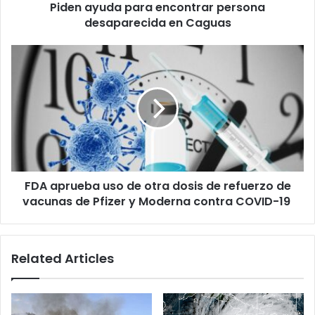
Piden ayuda para encontrar persona
desaparecida en Caguas
FDA
aprueba
uso
de
otra
dosis
de
refuerzo
de
FDA aprueba uso de otra dosis de refuerzo de
vacunas
de
vacunas de Pfizer y Moderna contra COVID-19
Pfizer
y
Moderna
Related Articles
contra
COVID-
19