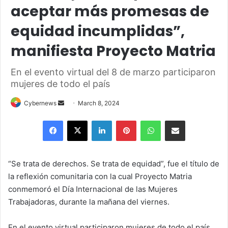
aceptar más promesas de
equidad incumplidas”,
manifiesta Proyecto Matria
En el evento virtual del 8 de marzo participaron
mujeres de todo el país
Send
Cybernews
March 8, 2024
an
Facebook
X
LinkedIn
Pinterest
WhatsApp
Share via Email
email
“Se trata de derechos. Se trata de equidad”, fue el título de
la reflexión comunitaria con la cual Proyecto Matria
conmemoró el Día Internacional de las Mujeres
Trabajadoras, durante la mañana del viernes.
En el evento virtual participaron mujeres de todo el país.