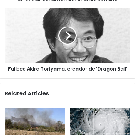
condición
de
Fallece
Amanda
Akira
Serrano
Toriyama,
creador
de
'Dragon
Ball'
Fallece Akira Toriyama, creador de 'Dragon Ball'
Related Articles