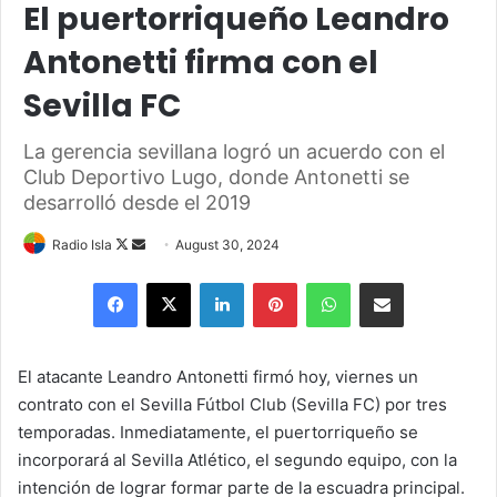
El puertorriqueño Leandro
Antonetti firma con el
Sevilla FC
La gerencia sevillana logró un acuerdo con el
Club Deportivo Lugo, donde Antonetti se
desarrolló desde el 2019
Follow
Send
Radio Isla
August 30, 2024
on
an
Facebook
X
LinkedIn
Pinterest
WhatsApp
Share via Email
X
email
El atacante Leandro Antonetti firmó hoy, viernes un
contrato con el Sevilla Fútbol Club (Sevilla FC) por tres
temporadas. Inmediatamente, el puertorriqueño se
incorporará al Sevilla Atlético, el segundo equipo, con la
intención de lograr formar parte de la escuadra principal.