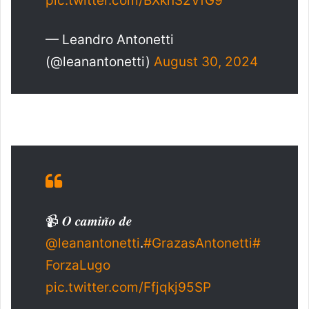
pic.twitter.com/BXknS2VfG9
— Leandro Antonetti
(@leanantonetti)
August 30, 2024
📹 𝑶 𝒄𝒂𝒎𝒊𝒏̃𝒐 𝒅𝒆
@leanantonetti
.
#GrazasAntonetti
#
ForzaLugo
pic.twitter.com/Ffjqkj95SP