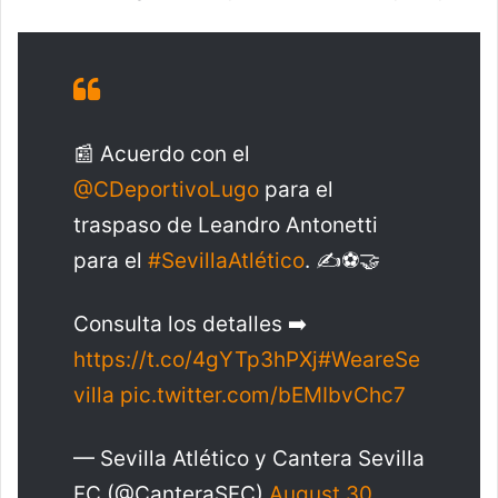
📰 Acuerdo con el
@CDeportivoLugo
para el
traspaso de Leandro Antonetti
para el
#SevillaAtlético
. ✍️⚽️🤝
Consulta los detalles ➡️
https://t.co/4gYTp3hPXj
#WeareSe
villa
pic.twitter.com/bEMIbvChc7
— Sevilla Atlético y Cantera Sevilla
FC (@CanteraSFC)
August 30,