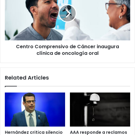
plebiscito
de
y
Cáncer
el
inaugura
voto
clínica
presidencial
de
oncología
oral
Centro Comprensivo de Cáncer inaugura
clínica de oncología oral
Related Articles
Hernández critica silencio
AAA responde a reclamos