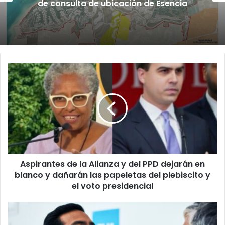
de consulta de ubicación de Esencia
Aspirantes
de
la
Alianza
y
del
PPD
dejarán
en
Aspirantes de la Alianza y del PPD dejarán en
blanco
y
blanco y dañarán las papeletas del plebiscito y
dañarán
el voto presidencial
las
papeletas
Centro
del
Comprensivo