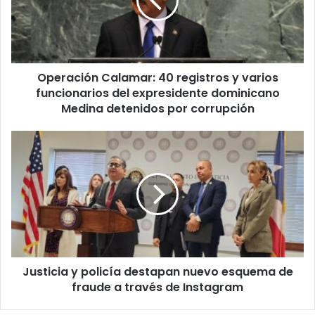
y
varios
funcionarios
del
expresidente
Operación Calamar: 40 registros y varios
dominicano
Medina
funcionarios del expresidente dominicano
detenidos
Medina detenidos por corrupción
por
corrupción
Justicia
y
policía
destapan
nuevo
esquema
de
fraude
a
Justicia y policía destapan nuevo esquema de
través
de
fraude a través de Instagram
Instagram