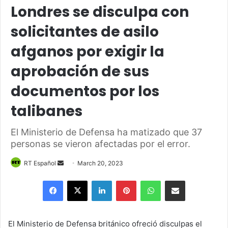
Londres se disculpa con
solicitantes de asilo
afganos por exigir la
aprobación de sus
documentos por los
talibanes
El Ministerio de Defensa ha matizado que 37
personas se vieron afectadas por el error.
Send
RT Español
March 20, 2023
an
Facebook
X
LinkedIn
Pinterest
WhatsApp
Share via Email
email
El Ministerio de Defensa británico ofreció disculpas el