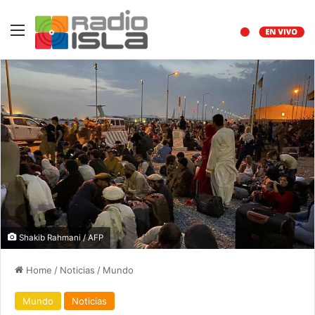
Menu
Shakib Rahmani / AFP
Home
/
Noticias
/
Mundo
Mundo
Noticias