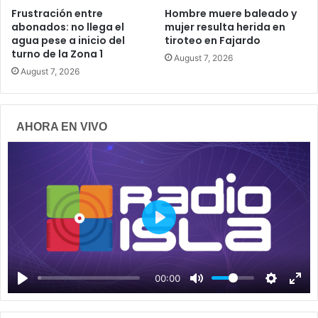
Frustración entre
Hombre muere baleado y
abonados: no llega el
mujer resulta herida en
agua pese a inicio del
tiroteo en Fajardo
turno de la Zona 1
August 7, 2026
August 7, 2026
AHORA EN VIVO
P
l
a
00:00
y