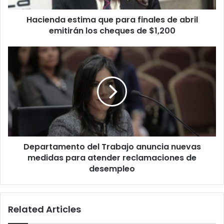
los
Hacienda estima que para finales de abril
cheques
de
emitirán los cheques de $1,200
$1,200
Departamento
del
Trabajo
anuncia
nuevas
medidas
para
atender
reclamaciones
Departamento del Trabajo anuncia nuevas
de
desempleo
medidas para atender reclamaciones de
desempleo
Related Articles