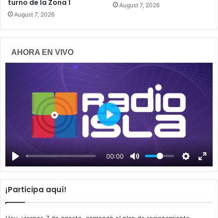
turno de la Zona 1
August 7, 2026
August 7, 2026
AHORA EN VIVO
P
l
a
00:00
y
¡Participa aquí!
Hoy, viernes 7 de agosto, comenzó el plan de racionamiento