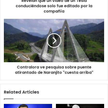
Revelan que un video de un Tesla
fue
editado
conduciéndose solo fue editado por la
por
compañía
la
compañía
Contralora
ve
pesquisa
sobre
puente
atirantado
de
Naranjito
"cuesta
Contralora ve pesquisa sobre puente
arriba"
atirantado de Naranjito "cuesta arriba"
Related Articles