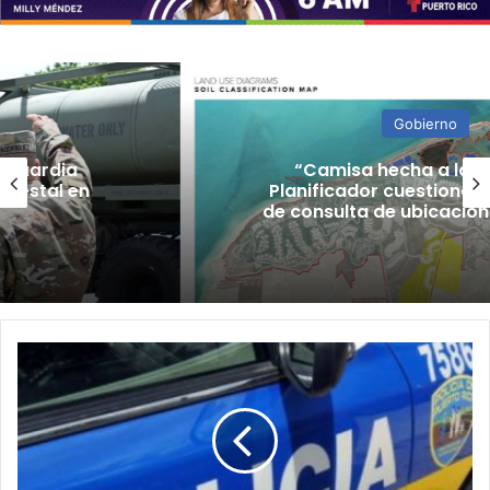
Gobierno
“Camisa hecha a la medida”:
Planificador cuestiona aprobación
de consulta de ubicación de Esencia
Reportan
"carjacking"
a
una
mujer
en
Santurce