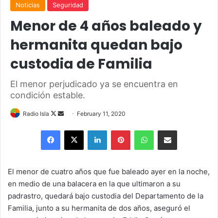
Noticias
Seguridad
Menor de 4 años baleado y
hermanita quedan bajo
custodia de Familia
El menor perjudicado ya se encuentra en
condición estable.
Follow
Send
Radio Isla
February 11, 2020
on
an
Facebook
X
LinkedIn
Pinterest
WhatsApp
Share via Email
X
email
El menor de cuatro años que fue baleado ayer en la noche,
en medio de una balacera en la que ultimaron a su
padrastro, quedará bajo custodia del Departamento de la
Familia, junto a su hermanita de dos años, aseguró el