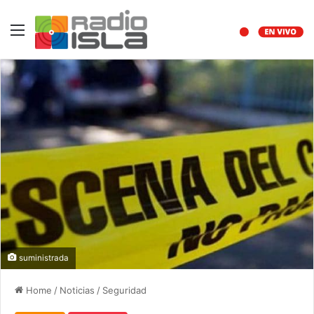
Menu
suministrada
Home
/
Noticias
/
Seguridad