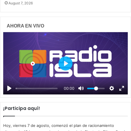
August 7, 2026
AHORA EN VIVO
P
l
a
00:00
y
¡Participa aquí!
Hoy, viernes 7 de agosto, comenzó el plan de racionamiento