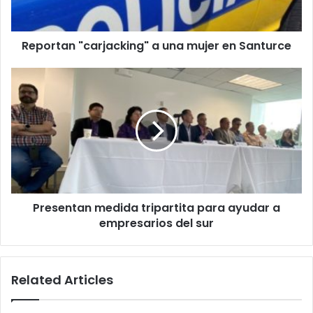
Reportan "carjacking" a una mujer en Santurce
Presentan
medida
tripartita
para
ayudar
a
empresarios
del
sur
Presentan medida tripartita para ayudar a
empresarios del sur
Related Articles