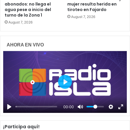
abonados: no llega el
mujer resulta herida en
agua pese a inicio del
tiroteo en Fajardo
turno de la Zona 1
August 7, 2026
August 7, 2026
AHORA EN VIVO
P
l
a
00:00
y
¡Participa aquí!