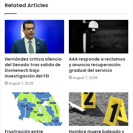
Related Articles
senador
popular
Albert
Torres
Berríos
Hernández critica silencio
AAA responde a reclamos
del Senado tras salida de
y anuncia recuperación
Domenech bajo
gradual del servicio
investigación del FEI
August 7, 2026
August 7, 2026
Frustración entre
Hombre muere baleado y