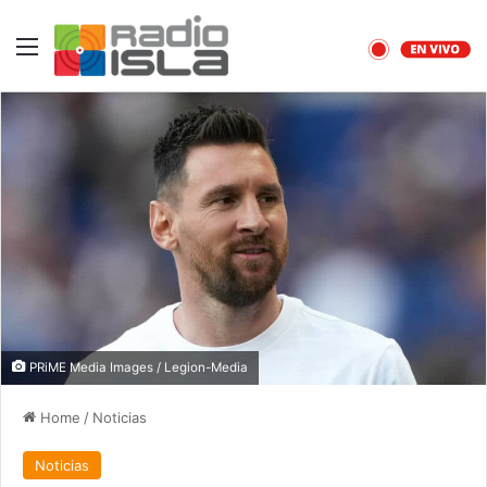
Menu
PRiME Media Images / Legion-Media
Home
/
Noticias
Noticias