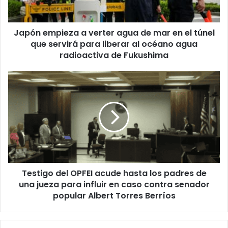
en
el
Japón empieza a verter agua de mar en el túnel
túnel
que
que servirá para liberar al océano agua
servirá
radioactiva de Fukushima
para
liberar
Testigo
al
del
océano
OPFEI
agua
acude
radioactiva
hasta
de
los
Fukushima
padres
de
una
Testigo del OPFEI acude hasta los padres de
jueza
para
una jueza para influir en caso contra senador
influir
popular Albert Torres Berríos
en
caso
contra