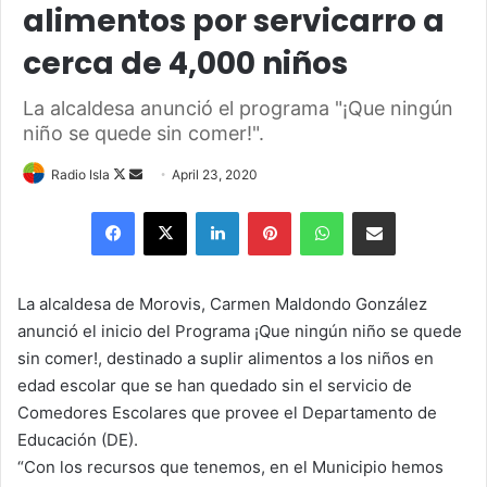
alimentos por servicarro a
cerca de 4,000 niños
La alcaldesa anunció el programa "¡Que ningún
niño se quede sin comer!".
Follow
Send
Radio Isla
April 23, 2020
on
an
Facebook
X
LinkedIn
Pinterest
WhatsApp
Share via Email
X
email
La alcaldesa de Morovis, Carmen Maldondo González
anunció el inicio del Programa ¡Que ningún niño se quede
sin comer!, destinado a suplir alimentos a los niños en
edad escolar que se han quedado sin el servicio de
Comedores Escolares que provee el Departamento de
Educación (DE).
“Con los recursos que tenemos, en el Municipio hemos