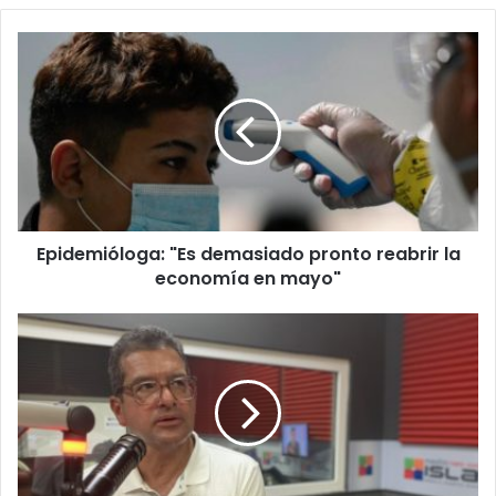
Epidemióloga:
"Es
demasiado
pronto
reabrir
la
economía
en
mayo"
Epidemióloga: "Es demasiado pronto reabrir la
economía en mayo"
Pierluisi
detalla
propuestas
enfocadas
en
educación