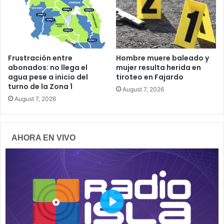
Frustración entre
Hombre muere baleado y
abonados: no llega el
mujer resulta herida en
agua pese a inicio del
tiroteo en Fajardo
turno de la Zona 1
August 7, 2026
August 7, 2026
AHORA EN VIVO
P
l