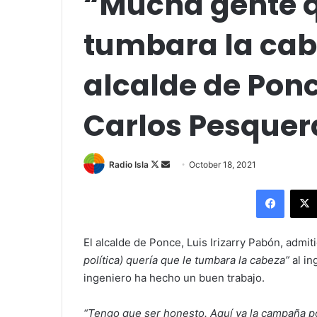
“Mucha gente q
tumbara la cab
alcalde de Ponc
Carlos Pesquer
Follow
Send
Radio Isla
October 18, 2021
on
an
Facebo
X
email
El alcalde de Ponce, Luis Irizarry Pabón, admit
política) quería que le tumbara la cabeza”
al in
ingeniero ha hecho un buen trabajo.
“Tengo que ser honesto. Aquí ya la campaña pol