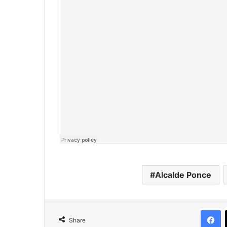
Alcalde Ponce
F
Share