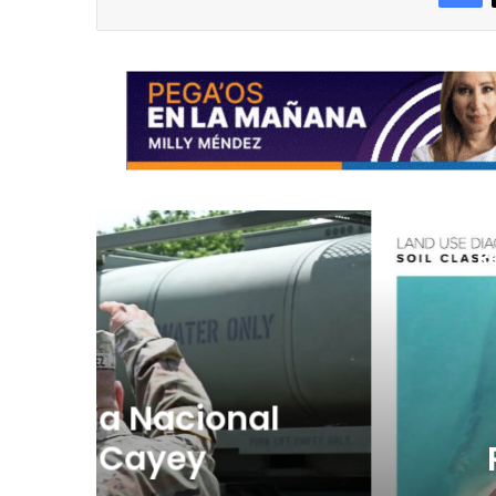
R
Au
l
“Camisa hec
Planificador cue