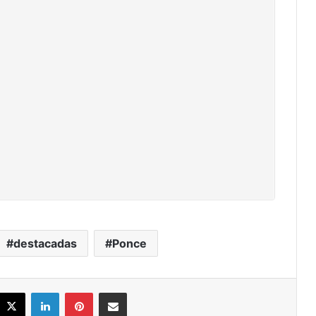
destacadas
Ponce
acebook
X
LinkedIn
Pinterest
Share via Email