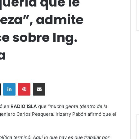
uería que le
eza”, admite
e sobre Ing.
a
ok
X
LinkedIn
Pinterest
Share via Email
ió en
RADIO ISLA
que
“mucha gente (dentro de la
geniero Carlos Pesquera.
Irizarry Pabón afirmó que el
ítica terminó. Aquí lo que hay es que trabajar por