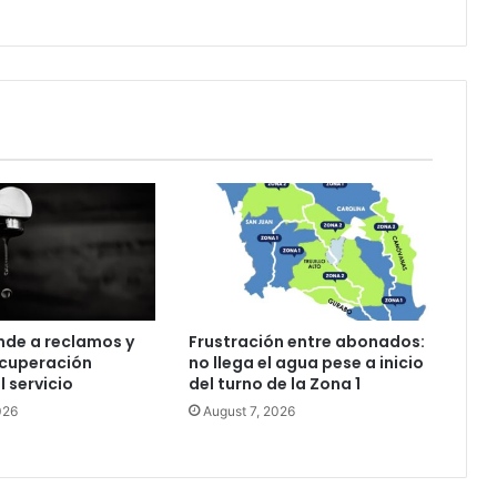
autorización
nde a reclamos y
Frustración entre abonados:
ecuperación
no llega el agua pese a inicio
l servicio
del turno de la Zona 1
026
August 7, 2026