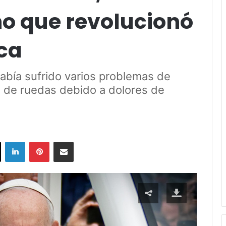
no que revolucionó
ica
había sufrido varios problemas de
la de ruedas debido a dolores de
ok
X
LinkedIn
Pinterest
Share via Email