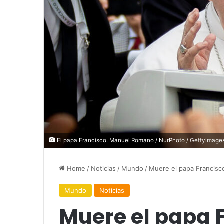
El papa Francisco. Manuel Romano / NurPhoto / Gettyimages
Home
/
Noticias
/
Mundo
/
Muere el papa Francisco,
Mundo
Noticias
Muere el papa F