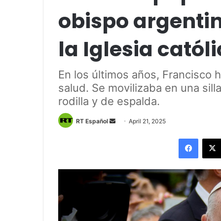
obispo argenti
la Iglesia catól
En los últimos años, Francisco 
salud. Se movilizaba en una sil
rodilla y de espalda.
Send
RT Español
April 21, 2025
an
Facebo
email