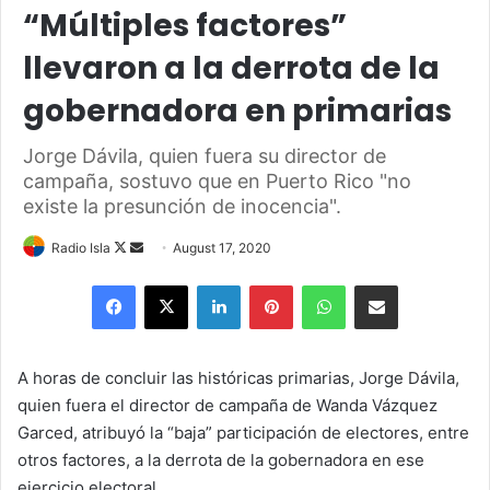
“Múltiples factores”
llevaron a la derrota de la
gobernadora en primarias
Jorge Dávila, quien fuera su director de
campaña, sostuvo que en Puerto Rico "no
existe la presunción de inocencia".
Follow
Send
Radio Isla
August 17, 2020
on
an
Facebook
X
LinkedIn
Pinterest
WhatsApp
Share via Email
X
email
A horas de concluir las históricas primarias, Jorge Dávila,
quien fuera el director de campaña de Wanda Vázquez
Garced, atribuyó la “baja” participación de electores, entre
otros factores, a la derrota de la gobernadora en ese
ejercicio electoral.