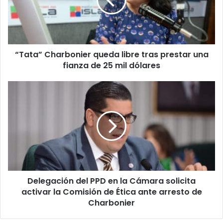
tras
prestar
una
fianza
de
“Tata” Charbonier queda libre tras prestar una
25
mil
fianza de 25 mil dólares
dólares
Delegación
del
PPD
en
la
Cámara
solicita
activar
la
Delegación del PPD en la Cámara solicita
Comisión
de
activar la Comisión de Ética ante arresto de
Ética
Charbonier
ante
arresto