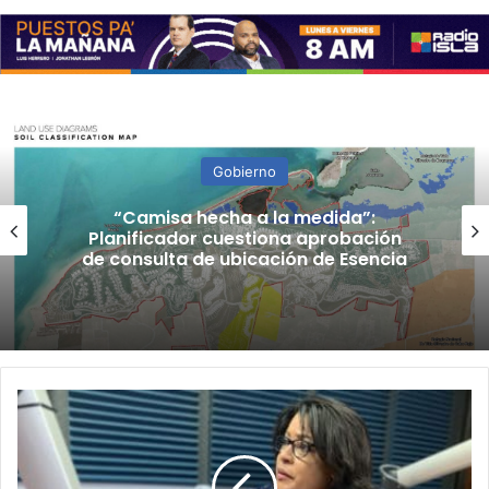
Gobierno
“Camisa hecha a la medida”:
Planificador cuestiona aprobación
de consulta de ubicación de Esencia
“Tata”
Charbonier
queda
libre