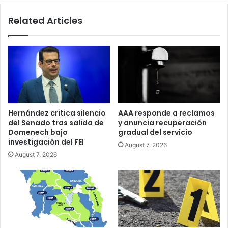
de
Related Articles
Charbonier
Hernández critica silencio
AAA responde a reclamos
del Senado tras salida de
y anuncia recuperación
Domenech bajo
gradual del servicio
investigación del FEI
August 7, 2026
August 7, 2026