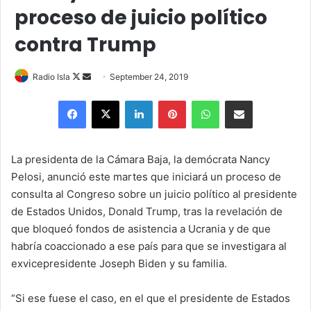
proceso de juicio político
contra Trump
Follow
Send
Radio Isla
September 24, 2019
on
an
Facebook
X
LinkedIn
Pinterest
WhatsApp
Share via Email
X
email
La presidenta de la Cámara Baja, la demócrata Nancy
Pelosi, anunció este martes que iniciará un proceso de
consulta al Congreso sobre un juicio político al presidente
de Estados Unidos, Donald Trump, tras la revelación de
que bloqueó fondos de asistencia a Ucrania y de que
habría coaccionado a ese país para que se investigara al
exvicepresidente Joseph Biden y su familia.
“Si ese fuese el caso, en el que el presidente de Estados