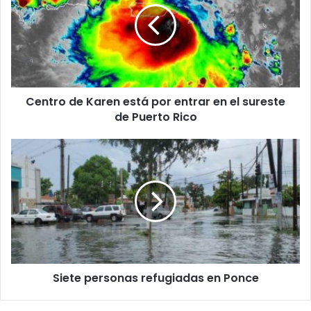
está
por
entrar
en
el
sureste
Centro de Karen está por entrar en el sureste
de
Puerto
de Puerto Rico
Rico
Siete
personas
refugiadas
en
Ponce
Siete personas refugiadas en Ponce