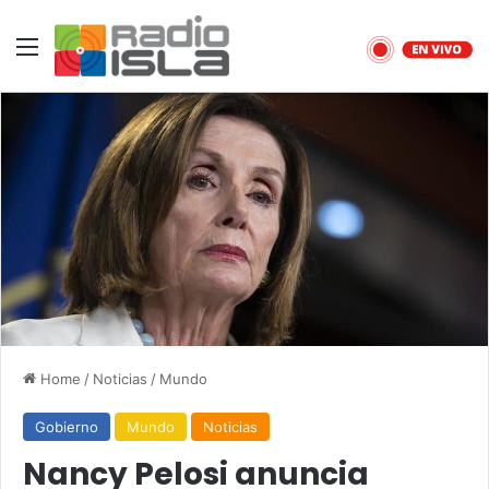
Menu
Home
/
Noticias
/
Mundo
Gobierno
Mundo
Noticias
Nancy Pelosi anuncia