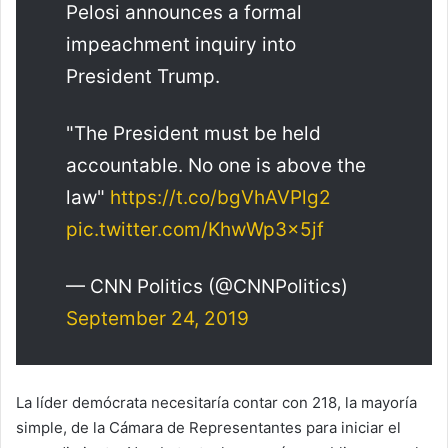
Pelosi announces a formal
impeachment inquiry into
President Trump.
"The President must be held
accountable. No one is above the
law"
https://t.co/bgVhAVPlg2
pic.twitter.com/KhwWp3x5jf
— CNN Politics (@CNNPolitics)
September 24, 2019
La líder demócrata necesitaría contar con 218, la mayoría
simple, de la Cámara de Representantes para iniciar el