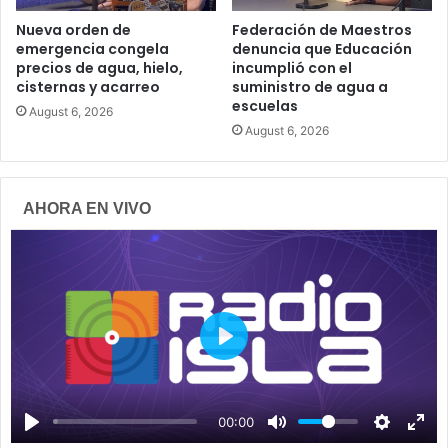
Nueva orden de
Federación de Maestros
emergencia congela
denuncia que Educación
precios de agua, hielo,
incumplió con el
cisternas y acarreo
suministro de agua a
escuelas
August 6, 2026
August 6, 2026
AHORA EN VIVO
P
l
a
00:00
y