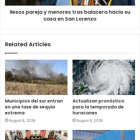
casa
Ilesos pareja y menores tras balacera hacia su
en
San
casa en San Lorenzo
Lorenzo
Related Articles
Municipios del sur entran
Actualizan pronóstico
en una fase de sequía
para la temporada de
extrema
huracanes
August 6, 2026
August 6, 2026