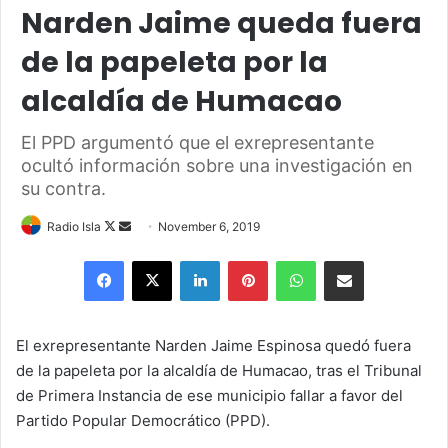
Narden Jaime queda fuera
de la papeleta por la
alcaldía de Humacao
El PPD argumentó que el exrepresentante
ocultó información sobre una investigación en
su contra.
Follow
Send
Radio Isla
November 6, 2019
on
an
Facebook
X
LinkedIn
Pinterest
WhatsApp
Share via Email
X
email
El exrepresentante Narden Jaime Espinosa quedó fuera
de la papeleta por la alcaldía de Humacao, tras el Tribunal
de Primera Instancia de ese municipio fallar a favor del
Partido Popular Democrático (PPD).