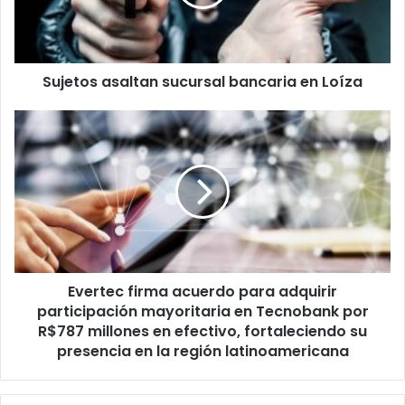
Loíza
Sujetos asaltan sucursal bancaria en Loíza
Evertec
firma
acuerdo
para
adquirir
participación
mayoritaria
en
Tecnobank
Evertec firma acuerdo para adquirir
por
R$787
participación mayoritaria en Tecnobank por
millones
R$787 millones en efectivo, fortaleciendo su
en
presencia en la región latinoamericana
efectivo,
fortaleciendo
su