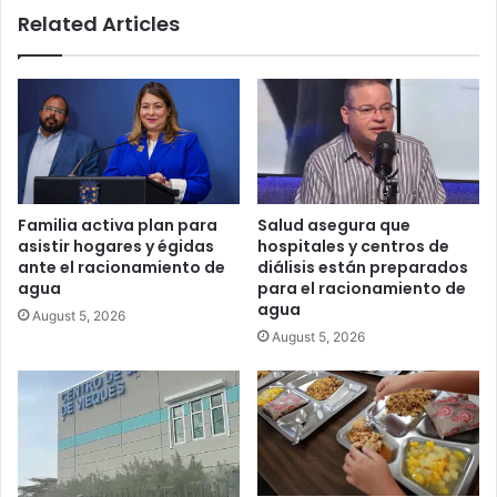
Related Articles
presencia
en
la
región
latinoamericana
Familia activa plan para
Salud asegura que
asistir hogares y égidas
hospitales y centros de
ante el racionamiento de
diálisis están preparados
agua
para el racionamiento de
agua
August 5, 2026
August 5, 2026