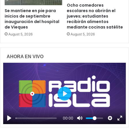
Ocho comedores
escolares no abrirán el
Se mantiene en pie para
jueves; estudiantes
inicios de septiembre
recibirán alimentos
inauguración del hospital
mediante cocinas satélite
de Vieques
August 5, 2026
August 5, 2026
AHORA EN VIVO
P
l
a
00:00
y