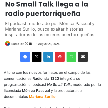
No Small Talk llega a la
radio puertorriqueña
El pódcast, moderado por Mónica Pascual y
Mariana Surillo, busca exaltar historias
inspiradoras de las mujeres puertorriqueñas
Follow
Send
Radio Isla
August 21, 2025
on
an
Facebook
X
LinkedIn
Pinterest
WhatsApp
Share via Email
X
email
A tono con los nuevos formatos en el campo de las
comunicaciones
Radio Isla 1320
integró a su
programación el pódcast
No Small Talk
, moderado por la
licenciada
Mónica Pascual
y la productora de
documentales
Mariana Surillo
.