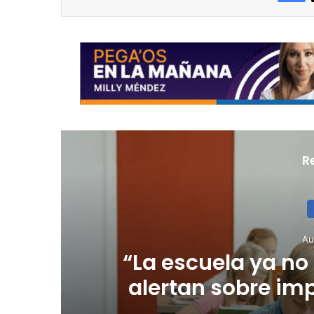
R
Au
Gobernadora activ
ante incendio