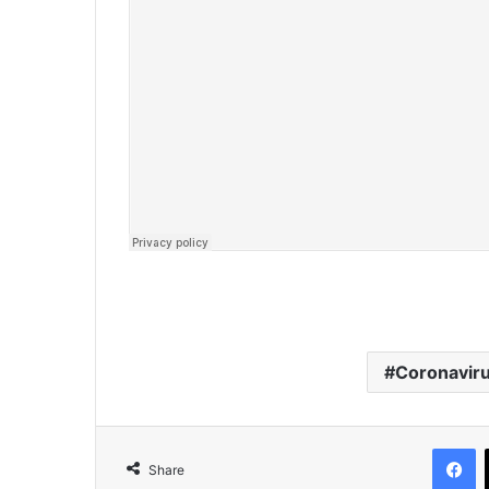
Coronavir
F
Share