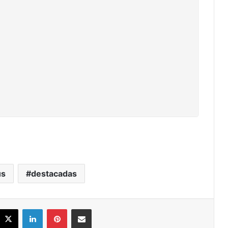
us
destacadas
acebook
X
LinkedIn
Pinterest
Share via Email