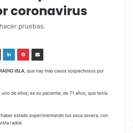
r coronavirus
 hacer pruebas.
ok
X
LinkedIn
Pinterest
Share via Email
RADIO ISLA
, que hay más casos sospechosos por
uno de ellos, es su paciente, de 71 años, que tenía
 haber estado experimentando tos seca severa, con
ista radial.