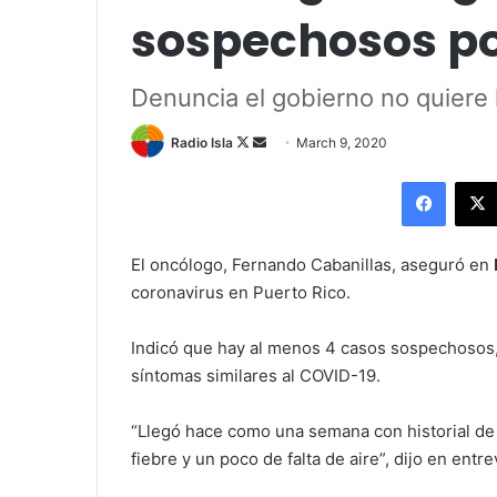
sospechosos po
Denuncia el gobierno no quiere
Follow
Send
Radio Isla
March 9, 2020
on
an
Facebo
X
email
El oncólogo, Fernando Cabanillas, aseguró en
coronavirus en Puerto Rico.
Indicó que hay al menos 4 casos sospechosos, 
síntomas similares al COVID-19.
“Llegó hace como una semana con historial de
fiebre y un poco de falta de aire”, dijo en entrev