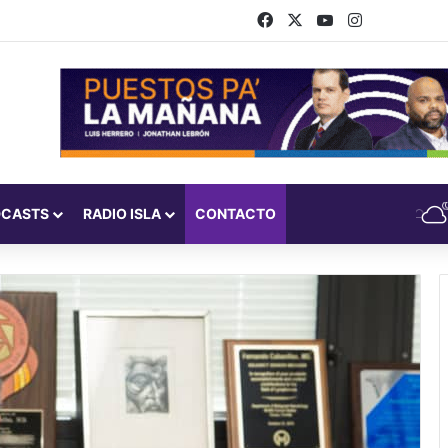
Facebook
X
YouTube
Instagram
DCASTS
RADIO ISLA
CONTACTO