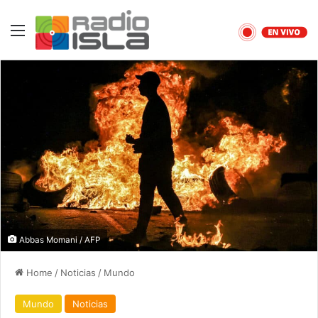
Menu
Abbas Momani / AFP
Home
/
Noticias
/
Mundo
Mundo
Noticias