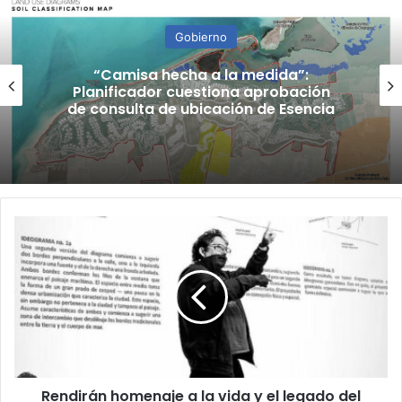
Gobierno
“Camisa hecha a la medida”:
Planificador cuestiona aprobación
de consulta de ubicación de Esencia
Rendirán
homenaje
a
la
vida
y
el
legado
del
Rendirán homenaje a la vida y el legado del
arquitecto