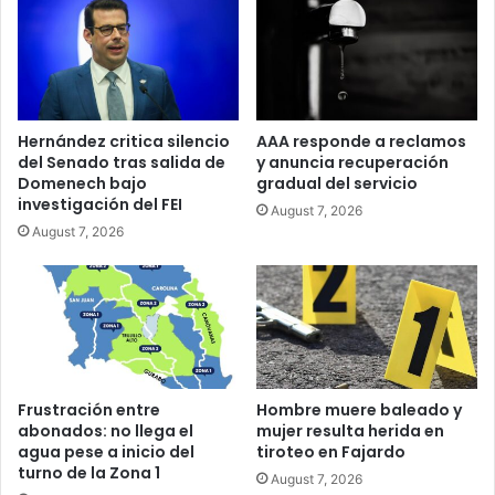
Puerto
Rico
Hernández critica silencio
AAA responde a reclamos
del Senado tras salida de
y anuncia recuperación
Domenech bajo
gradual del servicio
investigación del FEI
August 7, 2026
August 7, 2026
Frustración entre
Hombre muere baleado y
abonados: no llega el
mujer resulta herida en
agua pese a inicio del
tiroteo en Fajardo
turno de la Zona 1
August 7, 2026