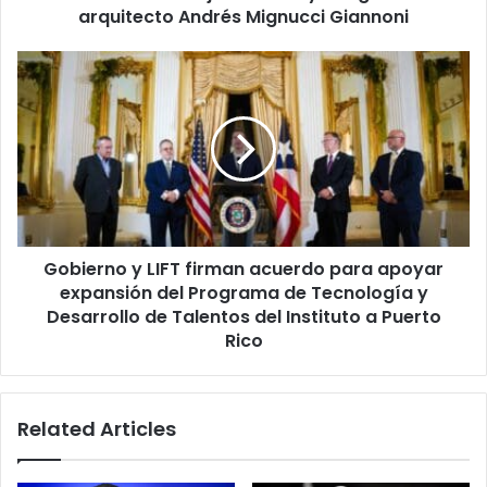
Andrés
arquitecto Andrés Mignucci Giannoni
Mignucci
Giannoni
Gobierno
y
LIFT
firman
acuerdo
para
apoyar
expansión
del
Gobierno y LIFT firman acuerdo para apoyar
Programa
de
expansión del Programa de Tecnología y
Tecnología
Desarrollo de Talentos del Instituto a Puerto
y
Rico
Desarrollo
de
Talentos
Related Articles
del
Instituto
a