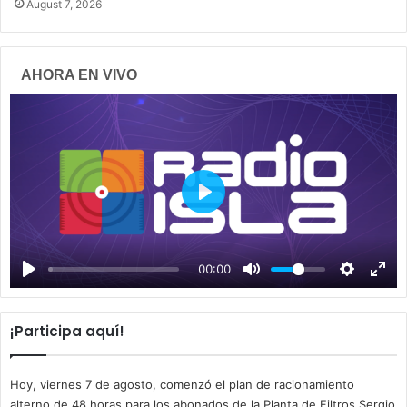
August 7, 2026
AHORA EN VIVO
P
l
a
00:00
y
¡Participa aquí!
Hoy, viernes 7 de agosto, comenzó el plan de racionamiento
alterno de 48 horas para los abonados de la Planta de Filtros Sergio