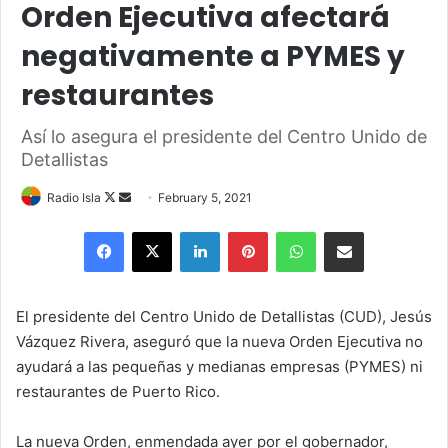
Orden Ejecutiva afectará
negativamente a PYMES y
restaurantes
Así lo asegura el presidente del Centro Unido de
Detallistas
Follow
Send
Radio Isla
February 5, 2021
on
an
Facebook
X
LinkedIn
Pinterest
WhatsApp
Share via Email
X
email
El presidente del Centro Unido de Detallistas (CUD), Jesús
Vázquez Rivera, aseguró que la nueva Orden Ejecutiva no
ayudará a las pequeñas y medianas empresas (PYMES) ni
restaurantes de Puerto Rico.
La nueva Orden, enmendada ayer por el gobernador,