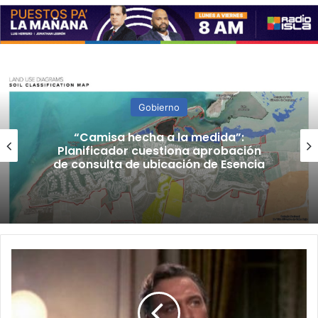
Gobierno
“Camisa hecha a la medida”:
Planificador cuestiona aprobación
de consulta de ubicación de Esencia
Fallece
el
actor
Christopher
Plummer