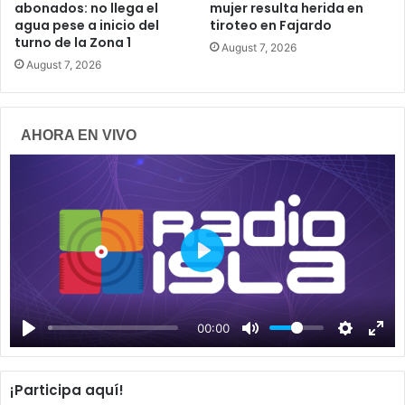
abonados: no llega el
mujer resulta herida en
agua pese a inicio del
tiroteo en Fajardo
turno de la Zona 1
August 7, 2026
August 7, 2026
AHORA EN VIVO
P
l
a
00:00
y
¡Participa aquí!