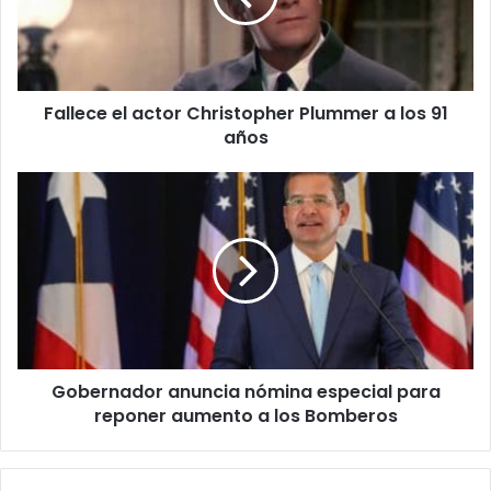
a
los
91
años
Fallece el actor Christopher Plummer a los 91
años
Gobernador
anuncia
nómina
especial
para
reponer
aumento
a
los
Gobernador anuncia nómina especial para
Bomberos
reponer aumento a los Bomberos